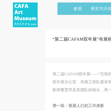
参观
展览与活
当前展览
艺术家&典藏
CAFAM 讲座
会员
展览预告
学术研究
CAFAM 课程
企业赞助
“第二届CAFAM双年展”布
展览回顾
艺术出版
CAFAM 体验
捐赠
数字美术馆
志愿者
资讯
合作伙伴
第二届CAFAM双年展——“无
举办活动
双年展办公室、布展工程队紧张
影师董慧萍及其团队的镜头，再
第一组：策展人们的工作身影