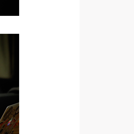
身
身
身
承
承
承
主
主
主
参
参
参
及
及
及
美
美
美
任
任
任
据
据
据
济
济
济