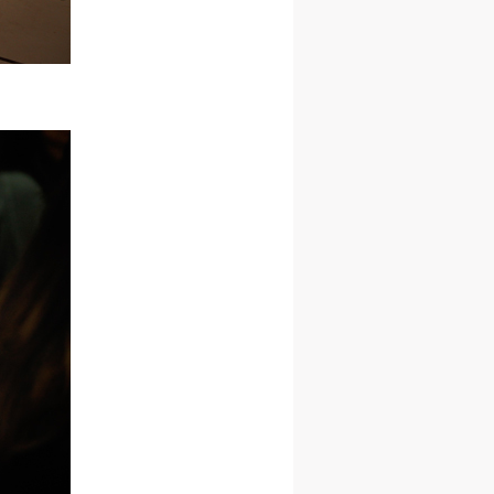
网
网
网
央
央
央
案
案
案
”规
”规
”规
风
风
风
德
德
德
的
的
的