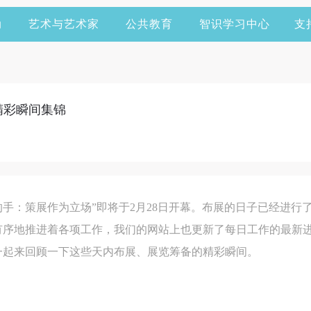
动
艺术与艺术家
公共教育
智识学习中心
支
展精彩瞬间集锦
形的手：策展作为立场”即将于2月28日开幕。布展的日子已经进
有序地推进着各项工作，我们的网站上也更新了每日工作的最新
一起来回顾一下这些天内布展、展览筹备的精彩瞬间。