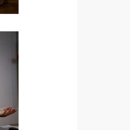
进
进
进
施
施
施
活
活
活
人
人
人
）>
）>
）>
致
致
致
合本
合本
合本