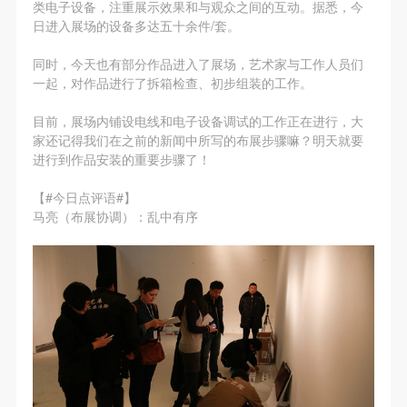
第一条
第一条
第一条
类电子设备，注重展示效果和与观众之间的互动。据悉，今
日进入展场的设备多达五十余件/套。
本次活动公平公正、自愿参加与退出、风险与责任自
本次活动公平公正、自愿参加与退出、风险与责任自
本次活动公平公正、自愿参加与退出、风险与责任自
快捷登录
帐号密码登录
负的原则。但活动有风险，参加者应有必要的风险意
负的原则。但活动有风险，参加者应有必要的风险意
负的原则。但活动有风险，参加者应有必要的风险意
同时，今天也有部分作品进入了展场，艺术家与工作人员们
识。
识。
识。
一起，对作品进行了拆箱检查、初步组装的工作。
第二条
第二条
第二条
目前，展场内铺设电线和电子设备调试的工作正在进行，大
发送验证码
参加本次活动者必须遵守中华人民共和国的相关法
参加本次活动者必须遵守中华人民共和国的相关法
参加本次活动者必须遵守中华人民共和国的相关法
手机号码
家还记得我们在之前的新闻中所写的布展步骤嘛？明天就要
手机号码将作为您的登录账号
律、法规，必须遵循道德和社会公德规范，并应该具
律、法规，必须遵循道德和社会公德规范，并应该具
律、法规，必须遵循道德和社会公德规范，并应该具
进行到作品安装的重要步骤了！
备以人为本、团结友爱、互相帮助和助人为乐的良好
备以人为本、团结友爱、互相帮助和助人为乐的良好
备以人为本、团结友爱、互相帮助和助人为乐的良好
【#今日点评语#】
品质。
品质。
品质。
马亮（布展协调）：乱中有序
验证码
第三条
第三条
第三条
参加本次活动人员应该是成年人（具有完全民事行为
参加本次活动人员应该是成年人（具有完全民事行为
参加本次活动人员应该是成年人（具有完全民事行为
登录
能力的人，18周岁以上）未成年人必须在成年人的陪
能力的人，18周岁以上）未成年人必须在成年人的陪
能力的人，18周岁以上）未成年人必须在成年人的陪
同下参观。
同下参观。
同下参观。
可使用雅昌艺术网会员账户登录
第四条
第四条
第四条
参加活动者在此次活动期间的人身安全责任自负。鼓
参加活动者在此次活动期间的人身安全责任自负。鼓
参加活动者在此次活动期间的人身安全责任自负。鼓
励参加者自行购买人身安全保险。活动中一旦出现事
励参加者自行购买人身安全保险。活动中一旦出现事
励参加者自行购买人身安全保险。活动中一旦出现事