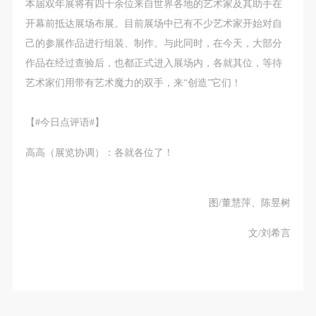
第一条
第一条
第一条
本届双年展将有四十余位来自世界各地的艺术家及其助手在
发送验证码
手机号码
本次活动公平公正、自愿参加与退出、风险与责任自
本次活动公平公正、自愿参加与退出、风险与责任自
本次活动公平公正、自愿参加与退出、风险与责任自
开幕前抵达展场布展。目前展场中已有不少艺术家开始对自
手机号码将作为您的登录账号
负的原则。但活动有风险，参加者应有必要的风险意
负的原则。但活动有风险，参加者应有必要的风险意
负的原则。但活动有风险，参加者应有必要的风险意
己的参展作品进行组装、制作。与此同时，在今天，大部分
识。
识。
识。
作品在经过查验后，也都正式进入展场内，各就其位，等待
第二条
第二条
第二条
艺术家们用带有艺术魔力的双手，来“创造”它们！
验证码
参加本次活动者必须遵守中华人民共和国的相关法
参加本次活动者必须遵守中华人民共和国的相关法
参加本次活动者必须遵守中华人民共和国的相关法
登录
律、法规，必须遵循道德和社会公德规范，并应该具
律、法规，必须遵循道德和社会公德规范，并应该具
律、法规，必须遵循道德和社会公德规范，并应该具
【#今日点评语#】
备以人为本、团结友爱、互相帮助和助人为乐的良好
备以人为本、团结友爱、互相帮助和助人为乐的良好
备以人为本、团结友爱、互相帮助和助人为乐的良好
高高（展览协调）：各就各位了！
可使用雅昌艺术网会员账户登录
品质。
品质。
品质。
第三条
第三条
第三条
参加本次活动人员应该是成年人（具有完全民事行为
参加本次活动人员应该是成年人（具有完全民事行为
参加本次活动人员应该是成年人（具有完全民事行为
图/董慧萍、陈昱树
能力的人，18周岁以上）未成年人必须在成年人的陪
能力的人，18周岁以上）未成年人必须在成年人的陪
能力的人，18周岁以上）未成年人必须在成年人的陪
文/刘希言
同下参观。
同下参观。
同下参观。
第四条
第四条
第四条
参加活动者在此次活动期间的人身安全责任自负。鼓
参加活动者在此次活动期间的人身安全责任自负。鼓
参加活动者在此次活动期间的人身安全责任自负。鼓
励参加者自行购买人身安全保险。活动中一旦出现事
励参加者自行购买人身安全保险。活动中一旦出现事
励参加者自行购买人身安全保险。活动中一旦出现事