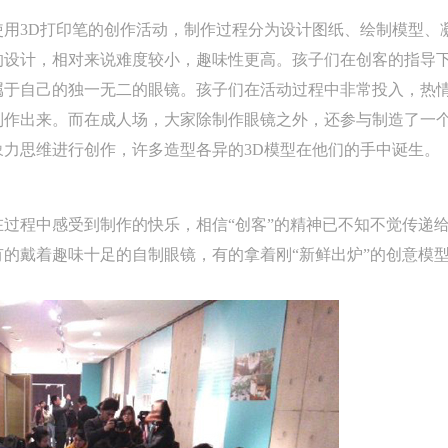
定享受相关权益。
定享受相关权益。
定享受相关权益。
使用3D打印笔的创作活动，制作过程分为设计图纸、绘制模型、
中央美术学院美术馆活动安全免责协议书
中央美术学院美术馆活动安全免责协议书
中央美术学院美术馆活动安全免责协议书
的设计，相对来说难度较小，趣味性更高。孩子们在创客的指导
第一条
第一条
第一条
属于自己的独一无二的眼镜。孩子们在活动过程中非常投入，热
本次活动公平公正、自愿参加与退出、风险与责任自负的原则。但活动有
本次活动公平公正、自愿参加与退出、风险与责任自负的原则。但活动有
本次活动公平公正、自愿参加与退出、风险与责任自负的原则。但活动有
制作出来。而在成人场，大家除制作眼镜之外，还参与制造了一
险，参加者应有必要的风险意识。
险，参加者应有必要的风险意识。
险，参加者应有必要的风险意识。
力思维进行创作，许多造型各异的3D模型在他们的手中诞生。
第二条
第二条
第二条
参加本次活动者必须遵守中华人民共和国的相关法律、法规，必须遵循道
参加本次活动者必须遵守中华人民共和国的相关法律、法规，必须遵循道
参加本次活动者必须遵守中华人民共和国的相关法律、法规，必须遵循道
和社会公德规范，并应该具备以人为本、团结友爱、互相帮助和助人为乐
和社会公德规范，并应该具备以人为本、团结友爱、互相帮助和助人为乐
和社会公德规范，并应该具备以人为本、团结友爱、互相帮助和助人为乐
过程中感受到制作的快乐，相信“创客”的精神已不知不觉传递
良好品质。
良好品质。
良好品质。
的戴着趣味十足的自制眼镜，有的拿着刚“新鲜出炉”的创意模
第三条
第三条
第三条
参加本次活动人员应该是成年人（具有完全民事行为能力的人，18周岁以
参加本次活动人员应该是成年人（具有完全民事行为能力的人，18周岁以
参加本次活动人员应该是成年人（具有完全民事行为能力的人，18周岁以
上）未成年人必须在成年人的陪同下参观。
上）未成年人必须在成年人的陪同下参观。
上）未成年人必须在成年人的陪同下参观。
第四条
第四条
第四条
参加活动者在此次活动期间的人身安全责任自负。鼓励参加者自行购买人
参加活动者在此次活动期间的人身安全责任自负。鼓励参加者自行购买人
参加活动者在此次活动期间的人身安全责任自负。鼓励参加者自行购买人
安全保险。活动中一旦出现事故，活动中任何非事故当事人及美术馆将不
安全保险。活动中一旦出现事故，活动中任何非事故当事人及美术馆将不
安全保险。活动中一旦出现事故，活动中任何非事故当事人及美术馆将不