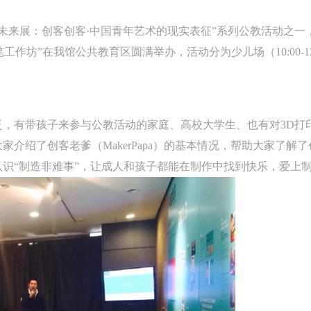
AFAM未来展：创客创客·中国青年艺术的现实表征”系列公教活动之
作坊”在我馆公共教育区圆满举办，活动分为少儿场（10:00-12:00
，有带孩子来参与公教活动的家庭、高校大学生、也有对3D打印
家介绍了创客老爹（MakerPapa）的基本情况，帮助大家了解
识“制造非难事”，让成人和孩子都能在制作中找到快乐，爱上