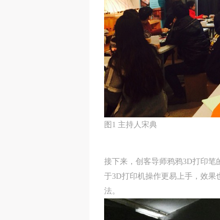
图1 主持人宋典
接下来，创客导师鸦鸦3D打印笔
于3D打印机操作更易上手，效果
法。