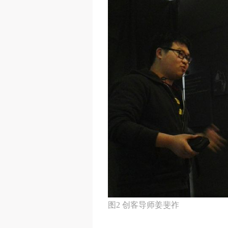
图2 创客导师
姜斐祚