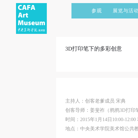
参观
展览与活
当前展览
艺术家&典藏
CAFAM 讲座
会员
展览预告
学术研究
CAFAM 课程
企业赞助
3D打印笔下的多彩创意
展览回顾
艺术出版
CAFAM 体验
捐赠
数字美术馆
志愿者
资讯
合作伙伴
举办活动
主持人：创客老爹成员 宋典
创客导师：姜斐祚（鸦鸦3D打印
时间：2015年1月14日10:00-12:00 和
地点：中央美术学院美术馆公共