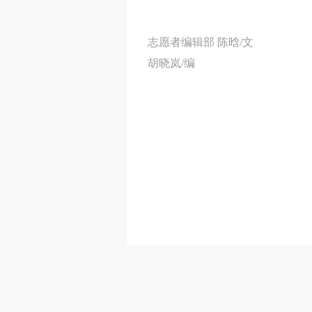
志愿者编辑部 陈晗
/
文
胡晓岚
/
编