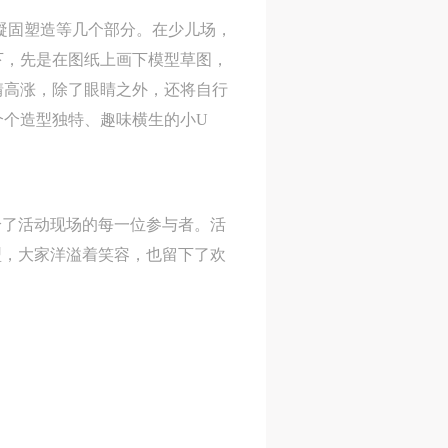
凝固塑造等几个部分。在少儿场，
下，先是在图纸上画下模型草图，
情高涨，除了眼睛之外，还将自行
风
风
风
个个造型独特、趣味横生的小U
德
德
德
的
的
的
给了活动现场的每一位参与者。活
型，大家洋溢着笑容，也留下了欢
身
身
身
承
承
承