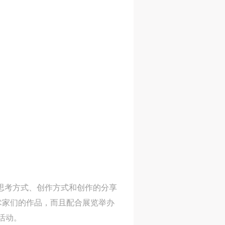
主
主
主
参
参
参
及
及
及
美
美
美
任
任
任
据
据
据
济
济
济
进
进
进
的思考方式、创作方式和创作的分享
施
施
施
术家们的作品，而且配合展览举办
活动。