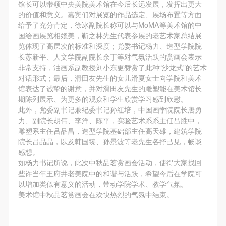
第一条
第一条
第一条
馆长可以带领中央美院美术馆在今后长远发展，发挥出更大
的价值和意义。嘉宾们对展览的作品选定、展场布置等方面
本次活动公平公正、自愿参加与退出、风险与责任自
本次活动公平公正、自愿参加与退出、风险与责任自
本次活动公平公正、自愿参加与退出、风险与责任自
发送验证码
给予了充分肯定，徐冰副院长称可以与MoMA等美术馆的中
手机号码
负的原则。但活动有风险，参加者应有必要的风险意
负的原则。但活动有风险，参加者应有必要的风险意
负的原则。但活动有风险，参加者应有必要的风险意
手机号码将作为您的登录账号
国绘画展览相媲美，靳之林先生代表参展的老艺术家总结展
识。
识。
识。
览体现了高层次的标准和深度；党委书记杨力、造型学院院
长苏新平、人文学院副院长余丁等对气氛活跃的赏画会表示
第二条
第二条
第二条
非常支持，油画系副教授刘小东更赞赏了此种“沙龙式”的艺术
参加本次活动者必须遵守中华人民共和国的相关法
参加本次活动者必须遵守中华人民共和国的相关法
参加本次活动者必须遵守中华人民共和国的相关法
对话形式；最后，滑田友先生的女儿滑夏女士向学院和美术
验证码
律、法规，必须遵循道德和社会公德规范，并应该具
律、法规，必须遵循道德和社会公德规范，并应该具
律、法规，必须遵循道德和社会公德规范，并应该具
馆表达了诚挚的谢意，并对滑田友先生的雕塑能在美术馆长
登录
期陈列展示、为更多的观众和学生欣赏学习感到欣慰。
备以人为本、团结友爱、互相帮助和助人为乐的良好
备以人为本、团结友爱、互相帮助和助人为乐的良好
备以人为本、团结友爱、互相帮助和助人为乐的良好
此外，党委副书记兼纪委书记孙红培，中国画学院院长唐勇
品质。
品质。
品质。
力、副院长胡伟、李洋、陈平，实验艺术系系主任吕胜中，
可使用雅昌艺术网会员账户登录
第三条
第三条
第三条
雕塑系主任吕品昌，造型学院基础部主任高天雄，建筑学院
院长吕品晶，以及韩国臻、孙景波等老先生各抒己见，畅谈
参加本次活动人员应该是成年人（具有完全民事行为
参加本次活动人员应该是成年人（具有完全民事行为
参加本次活动人员应该是成年人（具有完全民事行为
感想。
能力的人，18周岁以上）未成年人必须在成年人的陪
能力的人，18周岁以上）未成年人必须在成年人的陪
能力的人，18周岁以上）未成年人必须在成年人的陪
如杨力书记所说，此次中秋品茗赏画会活动，使得大家找回
同下参观。
同下参观。
同下参观。
些许当年王府井老美院中的和谐与活跃，希望今后在学院可
以增加类似有意义的活动，带动学院学术、教学气氛。
第四条
第四条
第四条
美术馆中秋品茗赏画会在欢快热烈的气氛中结束。
参加活动者在此次活动期间的人身安全责任自负。鼓
参加活动者在此次活动期间的人身安全责任自负。鼓
参加活动者在此次活动期间的人身安全责任自负。鼓
励参加者自行购买人身安全保险。活动中一旦出现事
励参加者自行购买人身安全保险。活动中一旦出现事
励参加者自行购买人身安全保险。活动中一旦出现事