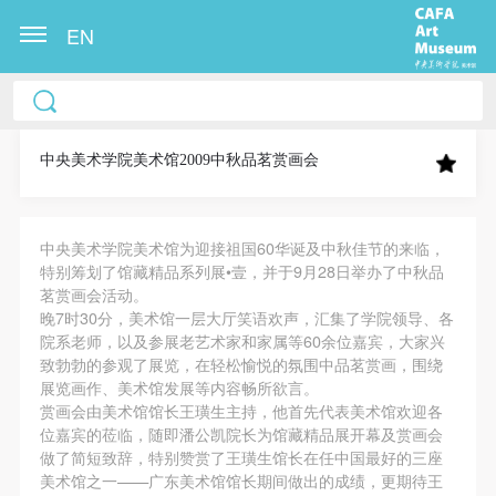
EN
中央美术学院美术馆出版授权协议书
中央美术学院美术馆出版授权协议书
中央美术学院美术馆出版授权协议书
本人完全同意《中央美术学院美术馆》（以下简
本人完全同意《中央美术学院美术馆》（以下简
本人完全同意《中央美术学院美术馆》（以下简
称“CAFAM”），愿意将本人参与中央美术学院美术馆
称“CAFAM”），愿意将本人参与中央美术学院美术馆
称“CAFAM”），愿意将本人参与中央美术学院美术馆
中央美术学院美术馆2009中秋品茗赏画会
公共教育部组织的公益性活动（包括美术馆会员活
公共教育部组织的公益性活动（包括美术馆会员活
公共教育部组织的公益性活动（包括美术馆会员活
动）的涉及本人的图像、照片、文字、著作、活动成
动）的涉及本人的图像、照片、文字、著作、活动成
动）的涉及本人的图像、照片、文字、著作、活动成
中央美术学院美术馆为迎接祖国60华诞及中秋佳节的来临，
果（如参与工作坊创作的作品）提交中央美术学院用
果（如参与工作坊创作的作品）提交中央美术学院用
果（如参与工作坊创作的作品）提交中央美术学院用
特别筹划了馆藏精品系列展•壹，并于9月28日举办了中秋品
作发表、出版。中央美术学院可以以电子、网络及其
作发表、出版。中央美术学院可以以电子、网络及其
作发表、出版。中央美术学院可以以电子、网络及其
茗赏画会活动。
它数字媒体形式公开出版，并同意编入《中国知识资
它数字媒体形式公开出版，并同意编入《中国知识资
它数字媒体形式公开出版，并同意编入《中国知识资
晚7时30分，美术馆一层大厅笑语欢声，汇集了学院领导、各
院系老师，以及参展老艺术家和家属等60余位嘉宾，大家兴
源总库》《中央美术学院资料库》《中央美术学院美
源总库》《中央美术学院资料库》《中央美术学院美
源总库》《中央美术学院资料库》《中央美术学院美
致勃勃的参观了展览，在轻松愉悦的氛围中品茗赏画，围绕
术馆资料库》等相关资料、文献、档案机构和平台，
术馆资料库》等相关资料、文献、档案机构和平台，
术馆资料库》等相关资料、文献、档案机构和平台，
展览画作、美术馆发展等内容畅所欲言。
在中央美术学院中使用和在互联网上传播，同意按相
在中央美术学院中使用和在互联网上传播，同意按相
在中央美术学院中使用和在互联网上传播，同意按相
赏画会由美术馆馆长王璜生主持，他首先代表美术馆欢迎各
位嘉宾的莅临，随即潘公凯院长为馆藏精品展开幕及赏画会
关“章程”规定享受相关权益。
关“章程”规定享受相关权益。
关“章程”规定享受相关权益。
快捷登录
帐号密码登录
做了简短致辞，特别赞赏了王璜生馆长在任中国最好的三座
中央美术学院美术馆活动安全免责协议书
中央美术学院美术馆活动安全免责协议书
中央美术学院美术馆活动安全免责协议书
美术馆之一——广东美术馆馆长期间做出的成绩，更期待王