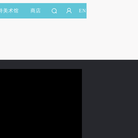
持美术馆
商店
EN