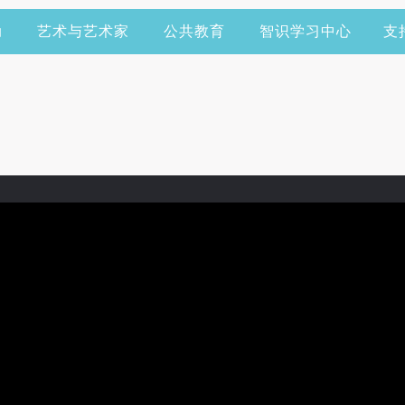
动
艺术与艺术家
公共教育
智识学习中心
支