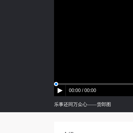
00:00 / 00:00
乐事还同万众心——货郎图