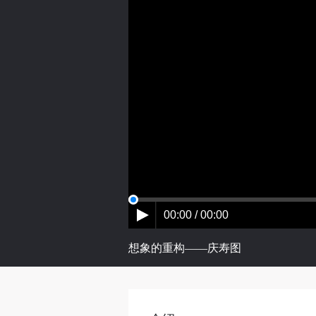
00:00 / 00:00
想象的重构——庆寿图