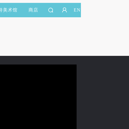
持美术馆
商店
EN