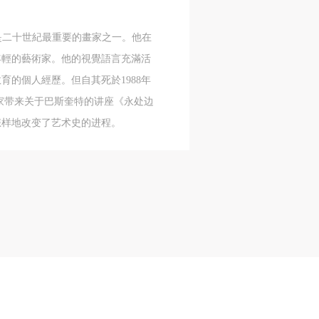
风
风
风
特是二十世紀最重要的畫家之一。他在
最年輕的藝術家。他的視覺語言充滿活
德
德
德
的個人經歷。但自其死於1988年
的
的
的
为大家带来关于巴斯奎特的讲座《永处边
怎样地改变了艺术史的进程。
身
身
身
承
承
承
主
主
主
参
参
参