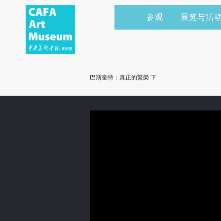
参观
展览与活
当前展览
艺术家&典藏
CAFAM 讲座
会员
展览预告
学术研究
CAFAM 课程
企业赞助
巴斯奎特：真正的繁榮 下
展览回顾
艺术出版
CAFAM 体验
捐赠
数字美术馆
志愿者
资讯
合作伙伴
举办活动