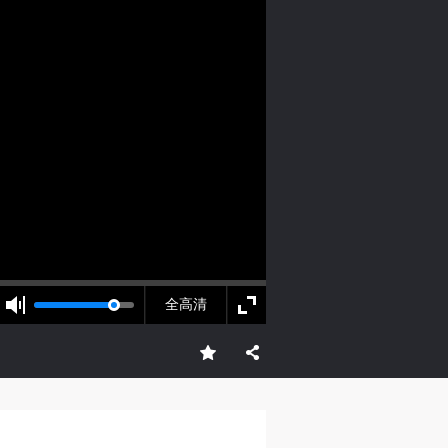
人
人
人
活
活
活
前台
作
作
作
网
网
网
央
央
央
全高清
案
案
案
”规
”规
”规