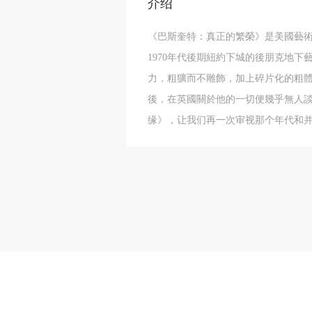
介绍
《巴斯奎特：真正的繁榮》是美國藝術家
1970年代後期紐約下城的後朋克地
力，粗獷而不雕飾，加上碎片化的粗體
後，在英國關於他的一切便幾乎無人談起。
缘》，让我们再一次审视那个年代和