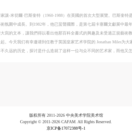
本次活动公平公正、自愿参加与退出、风险与责任自负的原则。但活动有
本次活动公平公正、自愿参加与退出、风险与责任自负的原则。但活动有
本次活动公平公正、自愿参加与退出、风险与责任自负的原则。但活动有
险，参加者应有必要的风险意识。
险，参加者应有必要的风险意识。
险，参加者应有必要的风险意识。
讓-米切爾·巴斯奎特（1960-1988）在英國的首次大型展覽。巴斯奎
第二条
第二条
第二条
下藝術氛圍中成長。到1982年，他已蜚聲國際，是第七屆卡塞爾文獻展中
参加本次活动者必须遵守中华人民共和国的相关法律、法规，必须遵循道
参加本次活动者必须遵守中华人民共和国的相关法律、法规，必须遵循道
参加本次活动者必须遵守中华人民共和国的相关法律、法规，必须遵循道
大寫的文本，讓我們得以看出他那百科全書式的興趣及未受過正規藝術教育
和社会公德规范，并应该具备以人为本、团结友爱、互相帮助和助人为乐
和社会公德规范，并应该具备以人为本、团结友爱、互相帮助和助人为乐
和社会公德规范，并应该具备以人为本、团结友爱、互相帮助和助人为乐
今天我们有幸邀请到任教于英国皇家艺术学院的 Jonathan Miles
良好品质。
良好品质。
良好品质。
并不久远的历史，探讨是什么造就了这样一位与众不同的艺术家，而他又
第三条
第三条
第三条
参加本次活动人员应该是成年人（具有完全民事行为能力的人，18周岁以
参加本次活动人员应该是成年人（具有完全民事行为能力的人，18周岁以
参加本次活动人员应该是成年人（具有完全民事行为能力的人，18周岁以
上）未成年人必须在成年人的陪同下参观。
上）未成年人必须在成年人的陪同下参观。
上）未成年人必须在成年人的陪同下参观。
第四条
第四条
第四条
参加活动者在此次活动期间的人身安全责任自负。鼓励参加者自行购买人
参加活动者在此次活动期间的人身安全责任自负。鼓励参加者自行购买人
参加活动者在此次活动期间的人身安全责任自负。鼓励参加者自行购买人
安全保险。活动中一旦出现事故，活动中任何非事故当事人及美术馆将不
安全保险。活动中一旦出现事故，活动中任何非事故当事人及美术馆将不
安全保险。活动中一旦出现事故，活动中任何非事故当事人及美术馆将不
担人身事故的任何责任，但有互相援助的义务。参加活动的成员应当积极
担人身事故的任何责任，但有互相援助的义务。参加活动的成员应当积极
担人身事故的任何责任，但有互相援助的义务。参加活动的成员应当积极
版权所有 2011-2026 中央美术学院美术馆
动的组织实施救援工作，但对事故本身不承担任何法律责任和经济责任。
动的组织实施救援工作，但对事故本身不承担任何法律责任和经济责任。
动的组织实施救援工作，但对事故本身不承担任何法律责任和经济责任。
Copyright © 2011-2026 CAFAM. All Rights Reserved.
京ICP备17072388号-1
加本次活动者的人身安全不负有民事及相关连带责任。
加本次活动者的人身安全不负有民事及相关连带责任。
加本次活动者的人身安全不负有民事及相关连带责任。