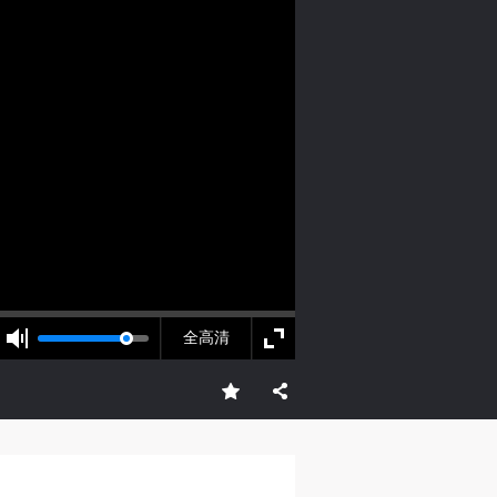
人
人
人
活
活
活
前台
作
作
作
网
网
网
央
央
央
案
案
案
全高清
”规
”规
”规