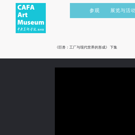
参观
展览与活
当前展览
艺术家&典藏
CAFAM 讲座
会员
展览预告
学术研究
CAFAM 课程
企业赞助
《巨兽：工厂与现代世界的形成》 下集
展览回顾
艺术出版
CAFAM 体验
捐赠
数字美术馆
志愿者
资讯
合作伙伴
举办活动