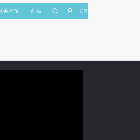
持美术馆
商店
EN