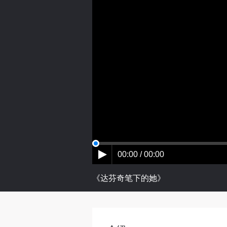
00:00 / 00:00
《达芬奇笔下的她》