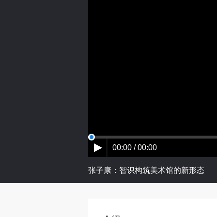
00:00 / 00:00
张子康：智识构筑美术馆的新形态