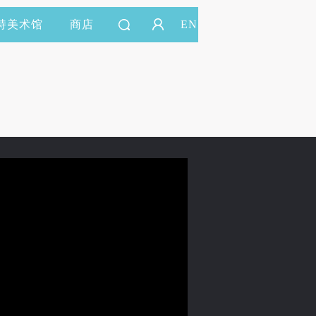
持美术馆
商店
EN