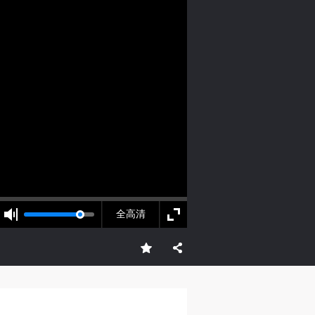
人
人
人
活
活
活
前台
作
作
作
网
网
网
央
央
央
案
案
案
全高清
”规
”规
”规