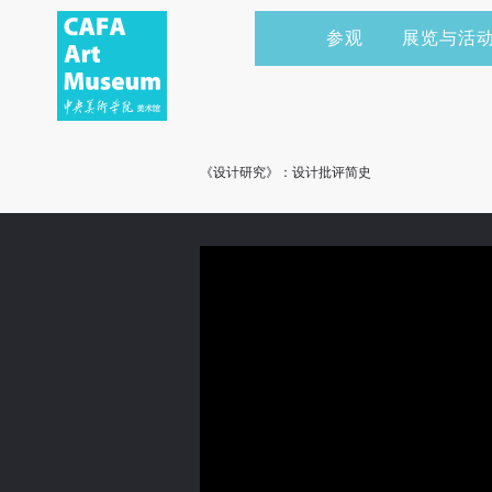
参观
展览与活
当前展览
艺术家&典藏
CAFAM 讲座
会员
展览预告
学术研究
CAFAM 课程
企业赞助
《设计研究》：设计批评简史
展览回顾
艺术出版
CAFAM 体验
捐赠
数字美术馆
志愿者
资讯
合作伙伴
举办活动