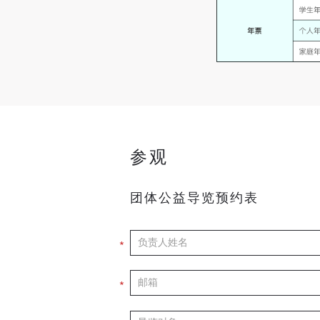
参观
团体公益导览预约表
*
*