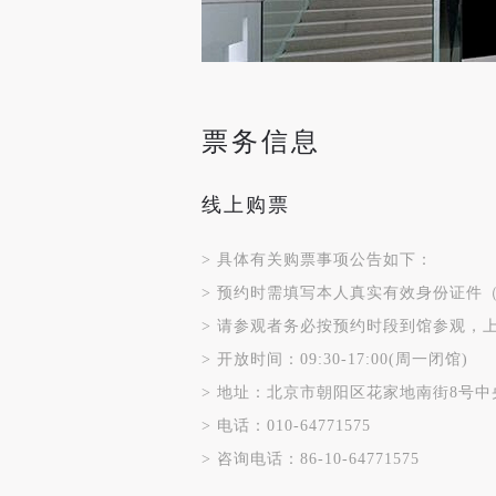
票务信息
线上购票
>
具体有关购票事项公告如下：
>
预约时需填写本人真实有效身份证件
>
请参观者务必按预约时段到馆参观，上午
>
开放时间：09:30-17:00(周一闭馆)
>
地址：北京市朝阳区花家地南街8号中
>
电话：010-64771575
>
咨询电话：86-10-64771575