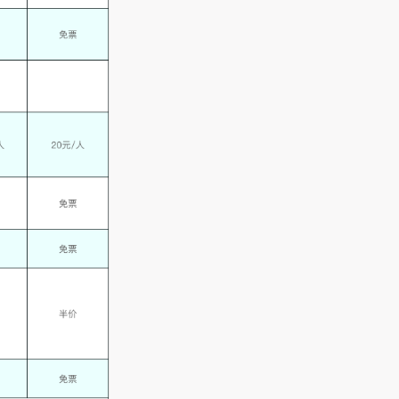
参与
）
作