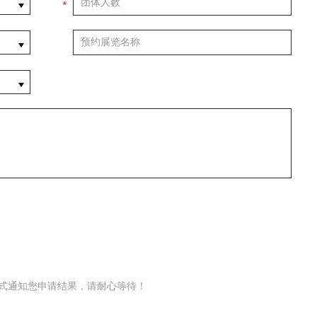
*
上）未成年人必须在成年人的陪同下参观。
第四条
参加活动者在此次活动期间的人身安全责任自负。鼓励参加者自行购买人
安全保险。活动中一旦出现事故，活动中任何非事故当事人及美术馆将不
担人身事故的任何责任，但有互相援助的义务。参加活动的成员应当积极
动的组织实施救援工作，但对事故本身不承担任何法律责任和经济责任。
加本次活动者的人身安全不负有民事及相关连带责任。
第五条
参加活动者在此次活动期间应主动遵守美术馆活动秩序、维护美术馆场地
展示、展览、馆藏艺术作品及衍生品的安全。活动中一旦因个人原因造成
术馆场地、空间、艺术品、衍生品等受到不同程度的损失、破坏。活动中
何非事故当事人及美术馆将不承担相应的责任与损失，应由参与活动者根
相应的法律条文、组织规定进行协商和赔偿。并追究相应的法律责任和经
形式通知您申请结果，请耐心等待！
责任。
第六条