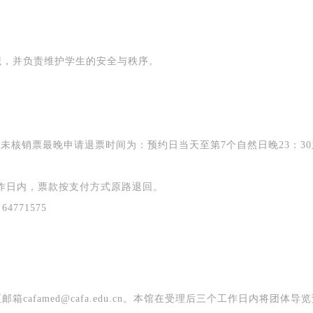
参与活动者在参与活动时应当在美术馆工作人员及活动导师、教师指导下
行，并正确的使用活动中所涉及到的绘画工具、创作材料及配套设备、设
施，若参与者因个人原因在使用相应绘画工具、创作材料及配套设备、设
观，并负责维护学生的安全与秩序。
造成个人受伤、伤害他人及造成相应工具、材料、设备或设施的故障或损
坏。参与活动者应当承当相应的全部责任，并主动赔偿相应的经济损失。
动中任何非事故当事人及美术馆将不承担人身事故的任何责任。
中央美术学院美术馆肖像权许可使用协议
，未核销票最晚申请退票时间为：预约日当天至第7个自然日晚23：3
根据《中华人民共和国广告法》、《中华人民共和国民法通则》以及 <最
民法院关于贯彻执行 《中华人民共和国民法通则》若干问题的意见试行）
工作日内，票款按支付方式原路退回。
有关规定，为明确肖像许可方（甲方）和使用方（乙方）的权利义务关系
771575
经双方友好协商，甲乙双方就带有甲方肖像的作品的使用达成如下一致协
议：
一、 一般约定
（1）、甲方为本协议中的肖像权人，自愿将自己的肖像权许可乙方作符
afamed@cafa.edu.cn。本馆在受理后三个工作日内将团体导览