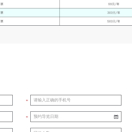
验证码
品）提交中央美术学院用作发表、出版。中央美术学院可以以电子、网络
其它数字媒体形式公开出版，并同意编入《中国知识资源总库》《中央美
学院资料库》《中央美术学院美术馆资料库》等相关资料、文献、档案机
登录
和平台，在中央美术学院中使用和在互联网上传播，同意按相关“章程”规
可使用雅昌艺术网会员账户登录
受相关权益。
中央美术学院美术馆活动安全免责协议书
第一条
本次活动公平公正、自愿参加与退出、风险与责任自负的原则。但活动有
险，参加者应有必要的风险意识。
第二条
参加本次活动者必须遵守中华人民共和国的相关法律、法规，必须遵循道
*
和社会公德规范，并应该具备以人为本、团结友爱、互相帮助和助人为乐
良好品质。
*
第三条
参加本次活动人员应该是成年人（具有完全民事行为能力的人，18周岁以