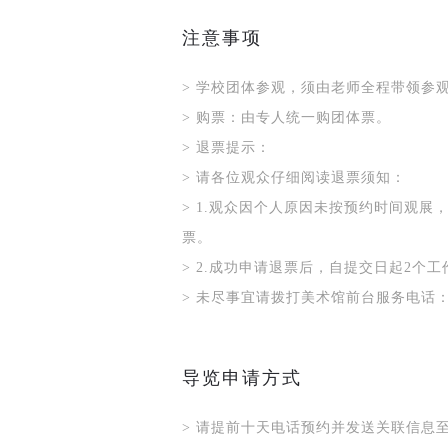
注意事项
>
学校团体参观，须由老师全程带领参
>
购票：由专人统一购团体票。
>
退票提示：
>
请各位观众仔细阅读退票须知：
>
1.观众因个人原因未按预约时间观展
票。
>
2.成功申请退票后，自提交日起2个
>
未尽事宜请拨打美术馆前台服务电话：64
导览申请方式
>
请提前十天电话预约并发送关联信息至邮箱c