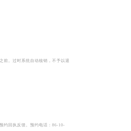
进
施
活
0之前。过时系统自动核销，不予以退
高人
>的
，
合本
预约回执反馈。预约电话：86-10-