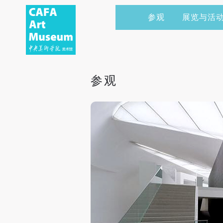
参观
展览与活
当前展览
艺术家&典藏
CAFAM 讲座
会员
展览预告
学术研究
CAFAM 课程
企业赞助
参观
展览回顾
艺术出版
CAFAM 体验
捐赠
数字美术馆
志愿者
资讯
合作伙伴
举办活动