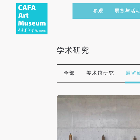
参观
展览与活
当前展览
艺术家&典藏
CAFAM 讲座
会员
展览预告
学术研究
CAFAM 课程
企业赞助
学术研究
展览回顾
艺术出版
CAFAM 体验
捐赠
数字美术馆
志愿者
全部
美术馆研究
展览
资讯
合作伙伴
举办活动