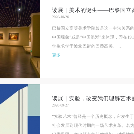
验证码
2020-10-26
登录
巴黎国立高等美术学院曾是这一中法关系的
中国现象”或是“中国浪潮”来体现，即在19
可使用雅昌艺术网会员账户登录
学生求学于波拿巴街的巴黎高美。 …
更多
读展｜实验，改变我们理解艺术
2020-09-27
“实验艺术”曾经是一个历史概念，它发生
社会发展到现代时期的一场艺术变革。名为