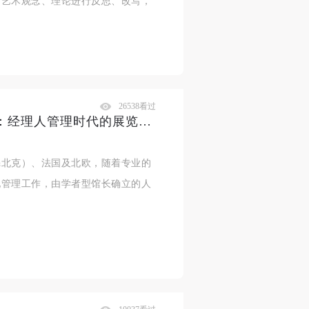
的艺术观念、理论进行反思、改写，
26538看过
没有（学者型）策展人的博物馆：经理人管理时代的展览制作
魁北克）、法国及北欧，随着专业的
他管理工作，由学者型馆长确立的人