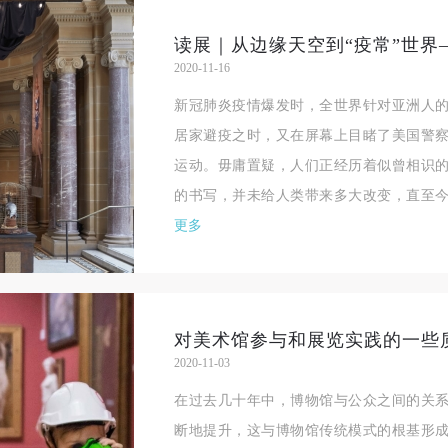
读展｜从边缘天空到“疫常”世界
2020-11-16
新冠肺炎疫情爆发时，全世界针对亚洲人
居家避疫之时，又在屏幕上目睹了美国警
运动。毋庸置疑，人们正经历着似曾相识
的书写，并未给人类带来多大改变，直至今
更多
对美术馆参与和展览实践的一些
2020-11-03
在过去几十年中，博物馆与公众之间的关
断地提升，这与博物馆传统模式的根基形