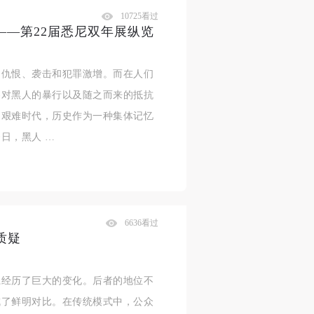
10725看过
——第22届悉尼双年展纵览
的仇恨、袭击和犯罪激增。而在人们
察对黑人的暴行以及随之而来的抵抗
的艰难时代，历史作为一种集体记忆
日，黑人 …
6636看过
质疑
系经历了巨大的变化。后者的地位不
成了鲜明对比。在传统模式中，公众