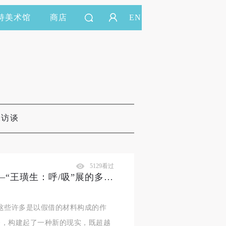
持美术馆
商店
EN
&访谈
5129看过
读展｜生命、警讯与语言变革——“王璜生：呼/吸”展的多重意象
这些许多是以假借的材料构成的作
合，构建起了一种新的现实，既超越