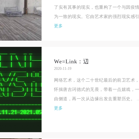
了实有其事的现实，也重构了一个与因疫
为一致的现实。它由艺术家的强烈现实感引
更多
We=Link：辺
2020-11-19
网络艺术，这个二十世纪最后的前卫艺术，
怀揣唐吉诃德式的无畏，带着一点嬉戏，
由侧道，再一次从边缘出发去重塑历史。 
更多