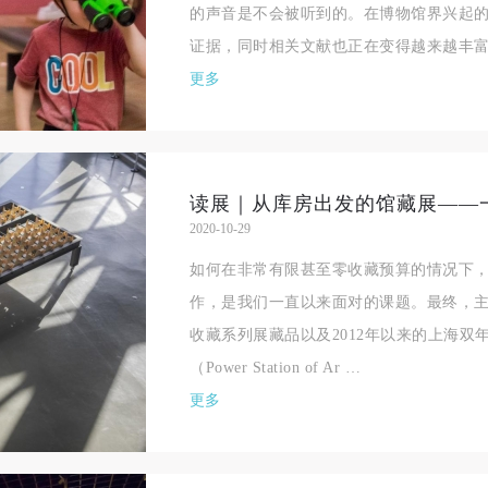
的声音是不会被听到的。在博物馆界兴起
证据，同时相关文献也正在变得越来越丰富
更多
2020-10-29
如何在非常有限甚至零收藏预算的情况下
作，是我们一直以来面对的课题。最终，主
快捷登录
帐号密码登录
收藏系列展藏品以及2012年以来的上海
（Power Station of Ar …
更多
手机号码
发送验证码
手机号码将作为您的登录账号