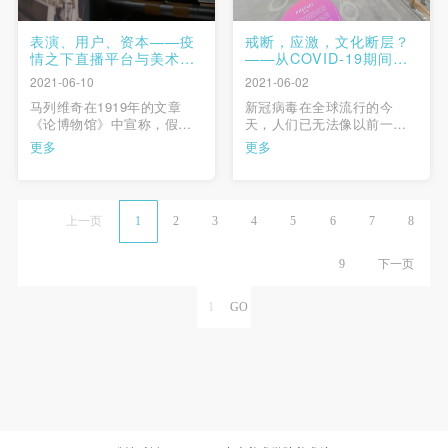
表演、用户、资本——疫
戒断，应激，文化断层？
情之下直播平台与美术馆
——从COVID-19期间的
的联动
艺术机构网络实践谈起
2021-06-10
2021-06-02
马列维奇在1919年的文章
新冠病毒在全球流行的今
《论博物馆》中宣称，假如
天，人们已无法像以前一样
内战和经济、国家机构的倒
把在城市空间中的移动视为
更多
更多
下摧毁了美术馆，这种传统
理所当然。艺术品无法流
艺术馆藏模式的摧毁将为真
通，展览无人光顾，博览会
正的、活着的艺术打开道
与双年展被迫推迟。几个月
路。眼下全球大流行导致的
前的国内艺术机构、以及当
上一页
1
2
3
4
5
6
7
8
美术馆生存方式的变化，似
下的西方艺术机构们都不得
乎昭示着我们有可能走上这
不思考如何在今日的限制条
条道路。如何利用新的平
件中迅速作出反应、转换计
9
下一页
台，使其不仅 …
划、通过线上实 …