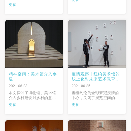
的了解，旨在为人类尊严和
的任务中时常可见，也是一
更多
社会正义，全球平等和福祉
个不错的创意，但有时它们
做贡献”的宗旨，是一项支持
却显得和其他游戏化的App和
博物馆完成使命，帮助博物
网站过于相似，这使得此类
馆更好、更长久发展的博物
虚拟展览（尤其是在如今这
馆市场营销机制。尽管博物
个时刻）缺少了一点竞争
馆会员制是一项市场营销手
力。在如何呈现虚拟展览的
快捷登录
帐号密码登录
段，但博物馆会员制的运转
探 …
不能偏 …
发送验证码
手机号码
手机号码将作为您的登录账号
精神空间：美术馆介入乡
疫情观察 | 纽约美术馆的
建
线上化对未来艺术教育的
启发
2021-06-28
2021-06-25
验证码
本文探讨了博物馆、美术馆
当纽约沦为全球新冠疫情的
介入乡村建设对乡村的意
中心，关闭了展览空间的各
登录
义，应从哪些方面入手及需
大美术馆该如何发挥其原有
更多
更多
要注意的问题。按照新博物
的公共性？为了回答这个问
馆学、新美术馆学的理解，
题，笔者跟进了纽约各大美
可使用雅昌艺术网会员账户登录
博物馆、美术馆应该与所处
术馆的主页，试图探究当美
的社区发生文化关系，诸如
术馆从实体空间转移到虚拟
注重社区的文化生态建设，
世界，其原本传播和普及艺