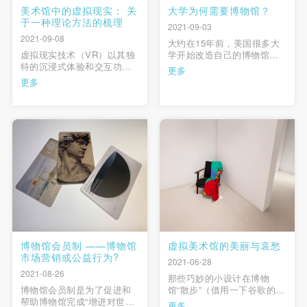
美术馆中的虚拟现实： 关
大学为何需要博物馆？
于一种理论方法的梳理
2021-09-03
2021-09-08
大约在15年前，美国很多大
虚拟现实技术（VR）以其独
学开始改造自己的博物馆，
特的沉浸式体验和交互功能
将它们从门庭冷落、只供内
更多
在美术馆中得到愈发普遍的
部开放、大部分展品为教学
更多
利用，并为更新和丰富博物
藏品的现状，改造为更宽
馆的实践提供了全新可能。
敞、可以容纳更丰富展品的
与此同时，虚拟现实技术的
公共博物馆，增设大规模的
广泛应用也引发了问题和关
展览和项目，以吸引更多元
注。现有相关研究共同指
的观众群体。杜克大学纳希
出：我们亟需一种系统的理
尔艺术博物馆于2005年10月
论方法来阐明虚拟现实技术
开幕 …
在美术馆中 …
博物馆会员制 ——博物馆
虚拟美术馆的美丽与哀愁
市场营销或公益行为?
2021-06-28
2021-08-26
那些巧妙的小设计在博物
博物馆会员制是为了促进和
馆“散步”（借用一下谷歌的说
帮助博物馆完成“增进对世界
法）途中和“收集”数字艺术品
更多