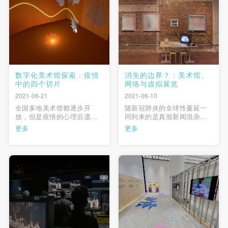
与社区的人建立文化的情
术的职能将以何种形式继
感，挖掘与保护社区及人的
续。 …
情感记忆；新博 …
数字化美术馆探索：疫情
消失的边界？：美术馆、
中的四个切片
网络与虚拟展览
2021-06-21
2021-06-10
全国多地美术馆都逐步开
随新冠肺炎的全球性蔓延一
放，但是疫情的心理后遗症
同到来的是真假新闻混杂的
以及出入境交通管制，还有
信息爆炸。迫于形势由线下
更多
更多
更广泛背景下的经济萧条，
转移至线上的诸多行业不得
都意味着至少在一定时间
不以最快的速度适应这种变
内，大制作性展览难以再
化，投入热闹的网络资源争
见。各地美术馆的线上内容
夺战中。大部分美术馆、博
层出不穷之际，闭馆、裁员
物馆受疫情影响也选择关闭
的负面消息也时有耳闻。数
实体展厅，转而探索新的发
字化美术馆的各种尝试无疑
展模式。如果说信息过载带
是从业者在萧条中 …
来了普遍无 …