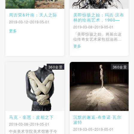
周吉荣&叶南：天人之际
美即惊骇之始：玛吉·汉布
林的绘画艺术，1960—
2019-03-12~2019-05-01
2019-03-08~2019-05-01
更多
「美即惊骇之始」将展出这
位传奇女艺术家包括油画、
版画、素描写生和雕塑在内
更多
的作品，是对她艺术职业生
涯自上世纪 60 年代以来至今
的一次全面回顾和总结。 展
览由英国著名策展人菲利普·
360全景
360全景
多德（Philip Dodd）担任策
展人。
马克・奎恩：皮相之下
沉默的邂逅-布鲁诺·瓦尔
波特
2019-03-08~2019-05-01
2019-03-05~2019-05-01
中央美术学院美术馆将于今