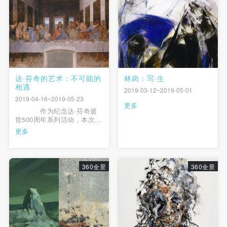
快捷登录
帐号密码登录
发送验证码
达·芬奇的艺术：不可能的
林岗：写·生
手机号码
相遇
手机号码将作为您的登录账号
2019-03-12~2019-05-01
2019-04-16~2019-05-23
更多
作为纪念达·芬奇逝
世500周年系列活动，本次展
览利用“Opera Omnia”技术，
更多
验证码
通过展示高度清晰且尺寸等
大的复制品来重现达·芬奇的
登录
重要绘画遗产，旨在向公众
传播、普及美学知识，让人
360全景
360全景
们更深刻地感知和了解这
可使用雅昌艺术网会员账户登录
个“文艺复兴天才”的艺术...