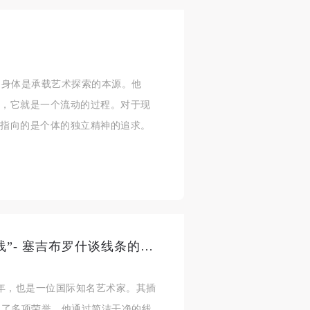
，身体是承载艺术探索的本源。他
的，它就是一个流动的过程。对于现
身
身
身
该指向的是个体的独立精神的追求。
承
承
承
主
主
主
参
参
参
及
及
及
CAFAM讲座预告 | “串起故事的线”- 塞吉布罗什谈线条的创作
美
美
美
任
任
任
6年，也是一位国际知名艺术家。其插
据
据
据
得了多项荣誉。他通过简洁干净的线