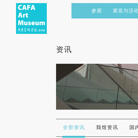
参观
展览与活
当前展览
艺术家&典藏
CAFAM 讲座
会员
展览预告
学术研究
CAFAM 课程
企业赞助
资讯
展览回顾
艺术出版
CAFAM 体验
捐赠
数字美术馆
志愿者
资讯
合作伙伴
举办活动
全部资讯
我馆资讯
国