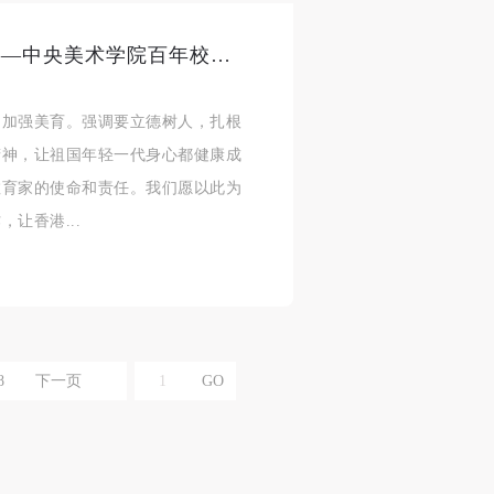
高洪书记在“徐悲鸿与他的时代——中央美术学院百年校庆精品展”香港展开幕礼上的致辞
合本
合本
合本
出加强美育。强调要立德树人，扎根
现代
现代
现代
精神，让祖国年轻一代身心都健康成
、
、
、
教育家的使命和责任。我们愿以此为
让香港...
个
个
个
以
以
以
8
下一页
学院
学院
学院
一
一
一