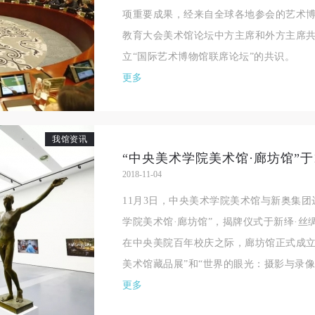
项重要成果，经来自全球各地参会的艺术
教育大会美术馆论坛中方主席和外方主席
立“国际艺术博物馆联席论坛”的共识。
更多
我馆资讯
“中央美术学院美术馆·廊坊馆”于
2018-11-04
11月3日，中央美术学院美术馆与新奥集团
学院美术馆·廊坊馆”，揭牌仪式于新绎·
在中央美院百年校庆之际，廊坊馆正式成立
美术馆藏品展”和“世界的眼光：摄影与录像作
更多