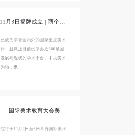
中央美术学院美术馆·廊坊馆将于11月3日揭牌成立 | 两个展览同时亮相
前已成为享誉国内外的国家重点美术
作，且截止目前已举办近300场国
术发展与现状的学术平台。中央美术
轴，纵...
“数字时代美术馆的机遇与挑战”——国际美术教育大会美术馆论坛即将启幕
院将于11月2日至3日举办国际美术