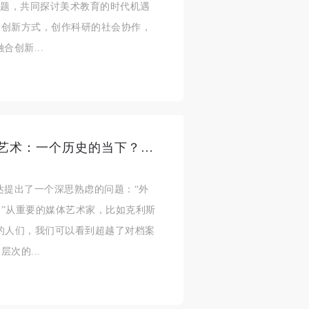
主题，共同探讨美术教育的时代机遇
人
人
人
的创新方式，创作科研的社会协作，
活
活
活
创新...
作
作
作
网
网
网
央
央
央
案
案
案
”规
”规
”规
CAFAM讲座预告 |从档案到媒体艺术：一个历史的当下？——玛萨拉·利斯塔（Marcella Lista ）
达提出了一个深思熟虑的问题：“外
”从重要的媒体艺术家，比如克利斯
风
风
风
的人们，我们可以看到超越了对档案
次的...
德
德
德
的
的
的