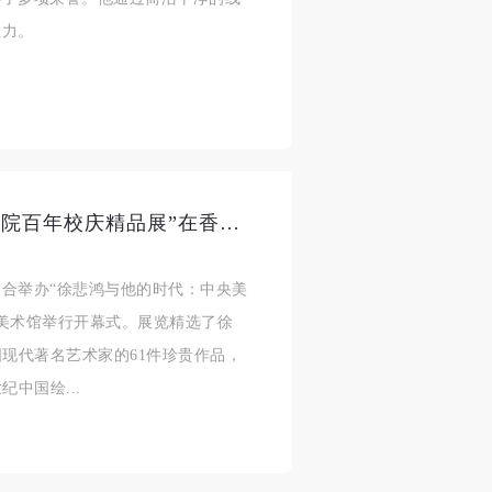
济
济
济
征力。
进
进
进
施
施
施
“徐悲鸿与他的时代：中央美术学院百年校庆精品展”在香港一新美术馆开幕
活
活
活
合举办“徐悲鸿与他的时代：中央美
新美术馆举行开幕式。展览精选了徐
国现代著名艺术家的61件珍贵作品，
人
人
人
中国绘...
）>
）>
）>
致
致
致