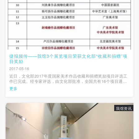
捷报频传——我馆3个展览项目荣获文化部“收藏和捐赠”项
目奖励
2017-05-16
近日，文化部2017年度国家美术作品收藏和捐赠奖励项目评选工
作已完成。经专家评选，由文化部批准，全国共有16个项目通过
了评选，其中，我馆《宗其香作品捐赠收藏项目》《赵瑞椿作品
更多
捐赠收藏项目》和《田世信作品捐赠收藏项目》3个项目同时被列
为2017年度国家美术作品收...
我馆资讯