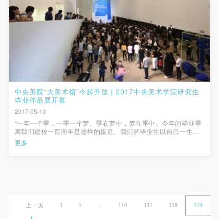
中央美院“大美术馆”今起开放 | 2017中央美术学院研究生
毕业作品展开幕
2017-05-10
“一年一个季，一季一个梦。季在梦中，梦在季中。今年的毕业季
离我们建校一百周年是这样的接近。我们的毕业生以自己一生中
独一无二的艺术创作，向建校一百年献礼；我们的老师以他们独
更多
特的作品——培养的优秀毕业生，向建校一百年献礼；我们的学
校以一代又一代优秀的毕业生...
上一页
1
2
...
116
117
118
119