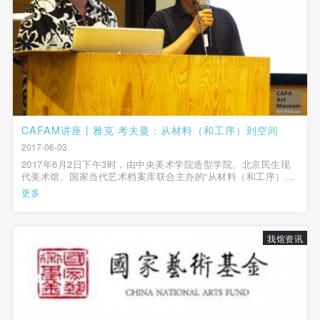
CAFAM讲座丨雅克·考夫曼：从材料（和工序）到空间
2017-06-03
2017年6月2日下午3时，由中央美术学院造型学院、北京民生现
代美术馆、国家当代艺术档案库联合主办的“从材料（和工序）到
空间”讲座在中央美术学院美术馆报告厅举行。联合国教科文组织
更多
国际陶艺学会现任主席、前瑞士沃韦应用艺术学院陶艺系主任雅
克·考夫曼教授担主讲人，中...
我馆资讯