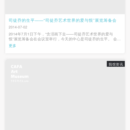
司徒乔的生平——“司徒乔艺术世界的爱与恨”展览筹备会
2014-07-02
2014年7月1日下午，“含泪画下去——司徒乔艺术世界的爱与
恨”展览筹备会在会议室举行，今天的中心是司徒乔的生平。 会议
以司徒乔先生的女儿司徒双与本次展览策划、人文学院副教授曹
更多
庆晖老师对话的方式展开，策展助理、典藏部主任李垚辰和策展
团队的工作人员也参加...
我馆资讯