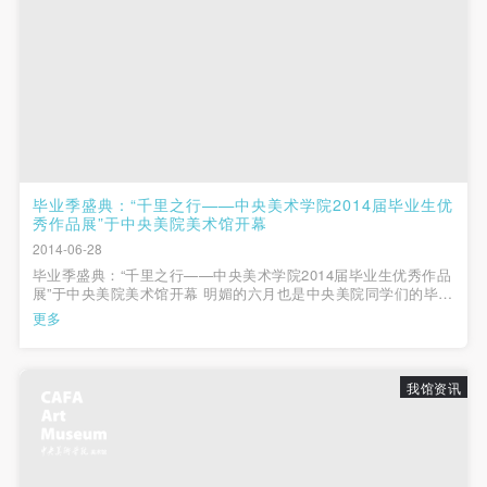
毕业季盛典：“千里之行——中央美术学院2014届毕业生优
秀作品展”于中央美院美术馆开幕
2014-06-28
毕业季盛典：“千里之行——中央美术学院2014届毕业生优秀作品
展”于中央美院美术馆开幕 明媚的六月也是中央美院同学们的毕业
季，告别校园生活，带着自信和憧憬，踏上社会，经历艺术人生
更多
的另一个阶段。六月的毕业季，一个艺术家的千里之行中的第一
步！ 2014年6月27...
我馆资讯