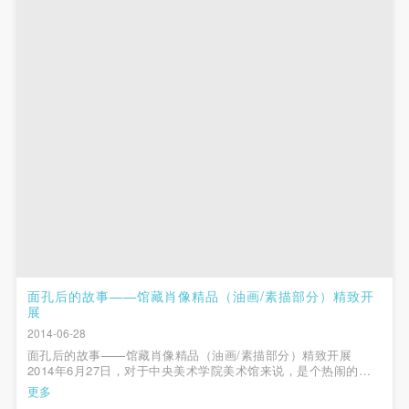
面孔后的故事——馆藏肖像精品（油画/素描部分）精致开
展
2014-06-28
面孔后的故事——馆藏肖像精品（油画/素描部分）精致开展
2014年6月27日，对于中央美术学院美术馆来说，是个热闹的日
子。这一天，不仅有第六届“千里之行——中央美术学院优秀毕业
更多
生作品展”的开幕，有第七季“CAFAM美术馆之夜——毕业季·舞动