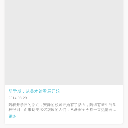
第一条
第一条
第一条
本次活动公平公正、自愿参加与退出、风险与责任自
本次活动公平公正、自愿参加与退出、风险与责任自
本次活动公平公正、自愿参加与退出、风险与责任自
负的原则。但活动有风险，参加者应有必要的风险意
负的原则。但活动有风险，参加者应有必要的风险意
负的原则。但活动有风险，参加者应有必要的风险意
识。
识。
识。
第二条
第二条
第二条
参加本次活动者必须遵守中华人民共和国的相关法
参加本次活动者必须遵守中华人民共和国的相关法
参加本次活动者必须遵守中华人民共和国的相关法
律、法规，必须遵循道德和社会公德规范，并应该具
律、法规，必须遵循道德和社会公德规范，并应该具
律、法规，必须遵循道德和社会公德规范，并应该具
备以人为本、团结友爱、互相帮助和助人为乐的良好
备以人为本、团结友爱、互相帮助和助人为乐的良好
备以人为本、团结友爱、互相帮助和助人为乐的良好
品质。
品质。
品质。
第三条
第三条
第三条
参加本次活动人员应该是成年人（具有完全民事行为
参加本次活动人员应该是成年人（具有完全民事行为
参加本次活动人员应该是成年人（具有完全民事行为
能力的人，18周岁以上）未成年人必须在成年人的陪
能力的人，18周岁以上）未成年人必须在成年人的陪
能力的人，18周岁以上）未成年人必须在成年人的陪
新学期，从美术馆看展开始
同下参观。
同下参观。
同下参观。
2014-08-29
随着开学日的临近，安静的校园开始有了活力，陆续有新生到学
第四条
第四条
第四条
校报到，而来访美术馆观展的人们，从暑假至今都一直热情高
参加活动者在此次活动期间的人身安全责任自负。鼓
参加活动者在此次活动期间的人身安全责任自负。鼓
参加活动者在此次活动期间的人身安全责任自负。鼓
涨。今天，在美术馆的贵宾室里，第二届CAFAM未来展的策展团
更多
队召开了一天的策展会议。会议由中央美术学院副院长徐冰、央
励参加者自行购买人身安全保险。活动中一旦出现事
励参加者自行购买人身安全保险。活动中一旦出现事
励参加者自行购买人身安全保险。活动中一旦出现事
美美术馆馆长王璜生、学术部主...