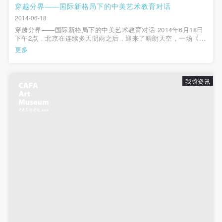
穿越分界——国际新格局下的中美艺术教育对话
2014-06-18
穿越分界——国际新格局下的中美艺术教育对话 2014年6月18日
下午2点，北京在连续多天阴雨之后，迎来了晴朗天空，一场《穿
越分界——国际新格局下的中美艺术教育对话》的论坛在中央美
更多
术学院美术馆学术报告厅进行。此次论坛由中国美术家协会美术
教育委员会、美国大学中...
我馆资讯