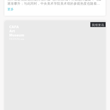
逐渐攀升；与此同时，中央美术学院美术馆的参观热度也随着暑
期的到来持续升温。炎炎夏日，走进美术馆，或“取经问道”于展
更多
发送验证码
品，或三五好友同行游览，或亲子畅游，在一丝清凉中细细品味
手机号码
艺术带来的愉悦感受...
手机号码将作为您的登录账号
我馆资讯
验证码
登录
可使用雅昌艺术网会员账户登录