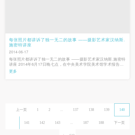
每张照片都讲诉了独一无二的故事 ——摄影艺术家汉纳斯.
施密特讲座
2014-06-17
每张照片都讲诉了独一无二的故事 ——摄影艺术家汉纳斯.施密特
讲座 2014年6月17日晚七点，在中央美术学院美术馆学术报告厅
举办了讲座：释放前后的影像——从“摇滚摄影”到“牛仔系列”。主
更多
讲人为瑞士当代摄影艺术家、多媒体、装置艺术家汉纳斯.施密特
（Hannes Schmid）...
上一页
1
2
...
137
138
139
140
141
142
143
...
187
188
下一页