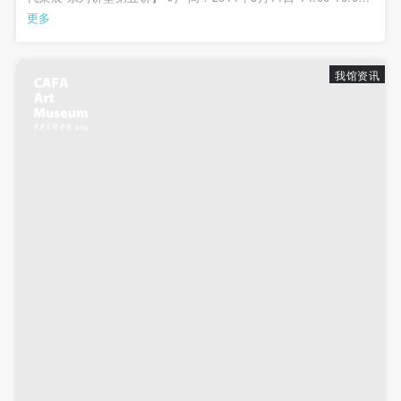
地 点：中央美术学院美术馆报告厅 主 题：今天为什么依然需要
更多
发送验证码
策展人？ 演讲人：黄笃（...
手机号码
手机号码将作为您的登录账号
我馆资讯
验证码
登录
可使用雅昌艺术网会员账户登录