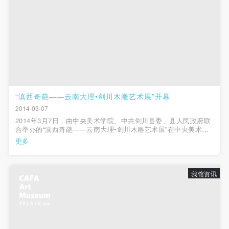
“滇西奇葩——云南大理•剑川木雕艺术展”开幕
2014-03-07
2014年3月7日，由中央美术学院、中共剑川县委、县人民政府联
合举办的“滇西奇葩——云南大理•剑川木雕艺术展”在中央美术学
院美术馆教学展厅开幕。开幕现场来了不少美院的师生。美术馆
更多
副馆长唐斌博士主持了开幕式，他向大家介绍了远道而来的云南
大理州和剑川的领导，全国人...
我馆资讯