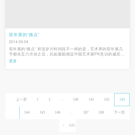
双年展的“痛点”
2014-03-04
双年展的“痛点” 和贺岁片时间段不一样的是，艺术界的双年展几
乎都在五六月份之后，比如最能挑逗中国艺术家PK意识的威尼斯
双年展通常在6月份左右启动，而国内的双 年展一般都安排在下
更多
半年，比如上海双年展和成都双年展等。央美举办的第二届
CAFAM双年展显然要...
上一页
1
2
...
140
141
142
143
144
145
146
...
187
188
下一页