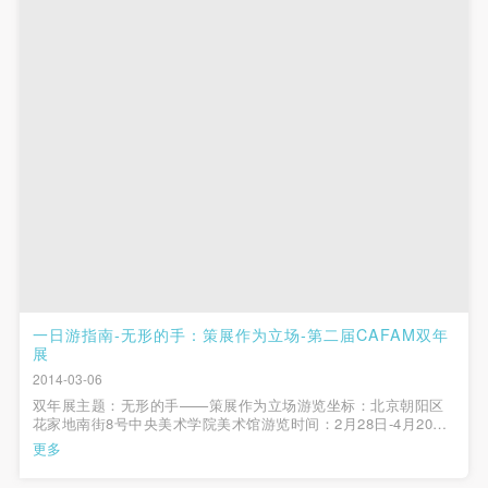
一日游指南-无形的手：策展作为立场-第二届CAFAM双年
展
2014-03-06
双年展主题：无形的手——策展作为立场游览坐标：北京朝阳区
花家地南街8号中央美术学院美术馆游览时间：2月28日-4月20
日，周二至周天，9:30-17:30（17:00停止售票）适宜天气：艳
更多
阳、风雨、冰雪、雾霾天皆适宜，恒温恒湿的室内环境压倒一切
适宜穿着：除12cm细高跟以外的一...