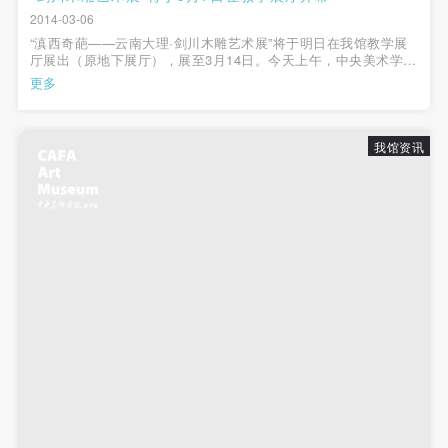
2014-03-06
“滇西奇葩——云南大理·剑川木雕艺术展”将于明日在我馆教学展
厅展出（原地下展厅），展至3月14日。今天上午，中央美术学院
党委书记高洪、雕塑系主任吕品昌及我馆副馆长唐斌一起，提前
更多
到达了展览现场，与剑川县县长王远一行一同参观了展览，并听
取了剑川木雕艺术的介绍。剑...
我馆资讯