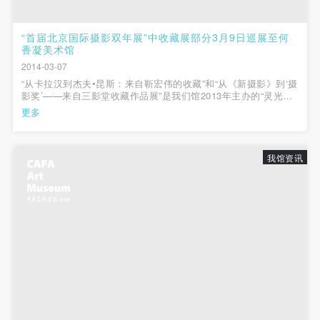
“首届北京国际摄影双年展”中收藏展部分3月9日巡展至何
香凝美术馆
2014-03-07
“从卡拉汉到杰夫•昆斯：来自靳宏伟的收藏”和“从《新摄影》到‘摄
影奖’——来自三影堂收藏作品展”是我们馆2013年主办的“灵光与
后灵光——首届北京国际摄影双年展”之中“收藏展”的两个部分，
更多
将通过巡展的方式于2014年3月9日在何香凝美术馆同时开幕。这
两个摄影收藏展通过将中国...
我馆资讯