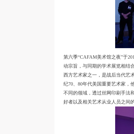
第六季“CAFAM美术馆之夜”于
动宗旨，与同期的学术展览相结合
西方艺术家之一，是战后当代艺
纪70、80年代美国重要艺术家
不同的领域，透过丝网印刷手法和
好者以及相关艺术从业人员之间的