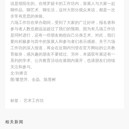
说是很陌生的。在维罗妮卡的工作坊内，策展人与大家一起
聊作品、聊艺术、聊生活，这对大部分观众来说，都是一次
非常有意思的体验。
六场工作坊在举办期间，受到了大家的广泛好评，报名者和
参与者人数也都远远超过了我们的预期。因为有几场工作坊
是同时进行，还有一些朋友抱怨自己分身乏术。对此，我们
要向积极参与其中的策展人和参与者们表示感谢。关于六场
工作坊的深入报道，将会在近期内刊登在官方网站的公共教
育板块，感兴趣的朋友不要错过。另外，本届双年展还有一
系列的学术、公共教育活动在展期内展开，也请朋友们持续
关注和参与。
/
文
刘希言
/
图
董慧萍、全晶、陈昱树
标签：
艺术工作坊
相关新闻