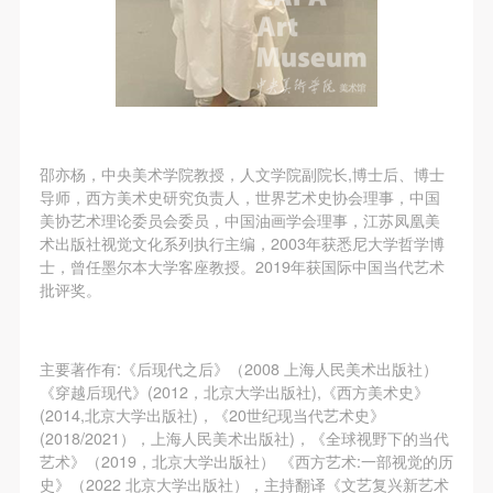
（1）、拍摄内容 乙方拍摄的带有甲方肖像的作品内
（1）、拍摄内容 乙方拍摄的带有甲方肖像的作品内
（1）、拍摄内容 乙方拍摄的带有甲方肖像的作品内
容包括：①中央美术学院美术馆②中央美术学院校园
容包括：①中央美术学院美术馆②中央美术学院校园
容包括：①中央美术学院美术馆②中央美术学院校园
内○3由中央美术学院公共教育部策划或执行的一切活
内○3由中央美术学院公共教育部策划或执行的一切活
内○3由中央美术学院公共教育部策划或执行的一切活
动。
动。
动。
（2）、使用形式 用于中央美术学院图书出版、销售
（2）、使用形式 用于中央美术学院图书出版、销售
（2）、使用形式 用于中央美术学院图书出版、销售
附带光盘及宣传资料。
附带光盘及宣传资料。
附带光盘及宣传资料。
邵亦杨，中央美术学院教授，人文学院副院长,博士后、博士
（3）、使用地域范围
（3）、使用地域范围
（3）、使用地域范围
导师，西方美术史研究负责人，世界艺术史协会理事，中国
美协艺术理论委员会委员，中国油画学会理事，江苏凤凰美
适用地域范围包括国内和国外。
适用地域范围包括国内和国外。
适用地域范围包括国内和国外。
术出版社视觉文化系列执行主编，2003年获悉尼大学哲学博
使用肖像的媒介限于不损害甲方肖像权的任何媒介
使用肖像的媒介限于不损害甲方肖像权的任何媒介
使用肖像的媒介限于不损害甲方肖像权的任何媒介
士，曾任墨尔本大学客座教授。2019年获国际中国当代艺术
（如杂志、网络等）。
（如杂志、网络等）。
（如杂志、网络等）。
批评奖。
三、肖像权使用期限
三、肖像权使用期限
三、肖像权使用期限
永久使用。
永久使用。
永久使用。
主要著作有:《后现代之后》（2008 上海人民美术出版社）
四、许可使用费用
四、许可使用费用
四、许可使用费用
《穿越后现代》(2012，北京大学出版社),《西方美术史》
带有甲方肖像作品的拍摄费用由乙方承担。
带有甲方肖像作品的拍摄费用由乙方承担。
带有甲方肖像作品的拍摄费用由乙方承担。
(2014,北京大学出版社)，《20世纪现当代艺术史》
乙方于拍摄完带有甲方肖像的作品无需支付甲方任何
乙方于拍摄完带有甲方肖像的作品无需支付甲方任何
乙方于拍摄完带有甲方肖像的作品无需支付甲方任何
(2018/2021），上海人民美术出版社)，《全球视野下的当代
艺术》（2019，北京大学出版社） 《西方艺术:一部视觉的历
费用。
费用。
费用。
史》（2022 北京大学出版社），主持翻译《文艺复兴新艺术