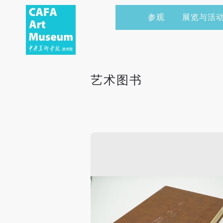
参观
展览与活
当前展览
艺术家&典藏
CAFAM 讲座
会员
展览预告
学术研究
CAFAM 课程
企业赞助
艺术图书
展览回顾
艺术出版
CAFAM 体验
捐赠
数字美术馆
志愿者
资讯
合作伙伴
举办活动