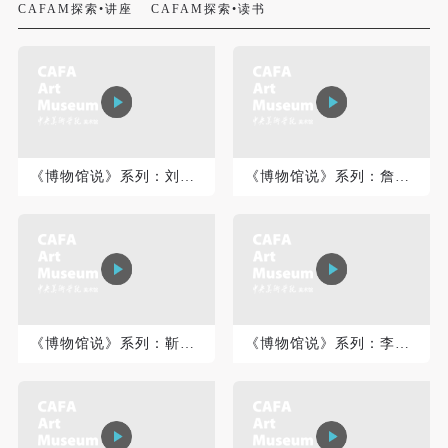
CAFAM探索•讲座
CAFAM探索•读书
《博物馆说》系列：刘开渠《蔡元培座像》
《博物馆说》系列：詹建俊《起家》
快捷登录
帐号密码登录
发送验证码
手机号码
手机号码将作为您的登录账号
《博物馆说》系列：靳尚谊《晚年黄宾虹》
《博物馆说》系列：李桦《怒吼吧,中国!》
验证码
登录