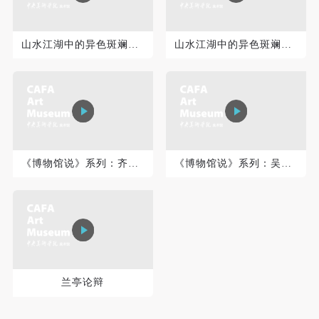
可使用雅昌艺术网会员账户登录
山水江湖中的异色斑斓——蓝瑛艺术研究 上
山水江湖中的异色斑斓——蓝瑛艺术研究 下
《博物馆说》系列：齐白石《菊酒延年》
《博物馆说》系列：吴作人油画《纤夫》
兰亭论辩