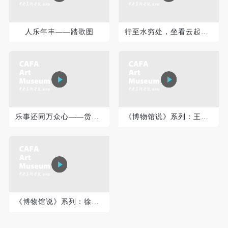
可使用雅昌艺术网会员账户登录
人乐年丰——踏歌图
行至水穷处，坐看云起时——云水行窝图
乐事还同万众心——货郎图
《博物馆说》系列：王文斌《夯歌》
《博物馆说》系列：徐悲鸿《立马》