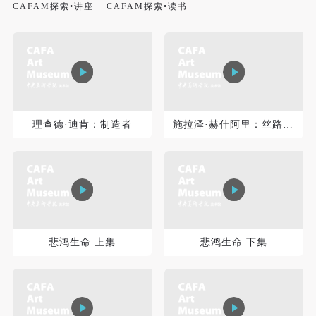
CAFAM探索•讲座
CAFAM探索•读书
快捷登录
帐号密码登录
理查德·迪肯：制造者
施拉泽·赫什阿里：丝路游记
发送验证码
手机号码
手机号码将作为您的登录账号
验证码
悲鸿生命 上集
悲鸿生命 下集
登录
可使用雅昌艺术网会员账户登录