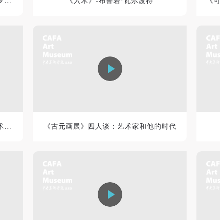
图像的芬芳——普鲁斯特、本雅明和罗钦科的摄影和档案
《入木》-布鲁若·瓦尔波特
验证码
登录
可使用雅昌艺术网会员账户登录
《可编辑的未来》——基因编辑的技术、哲学、法律和艺术纬度...
《古元画展》四人谈：艺术家和他的时代