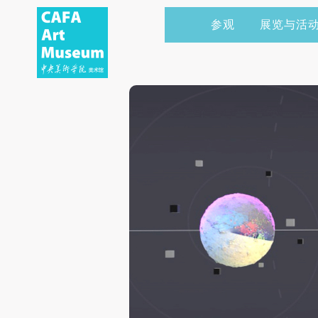
参观
展览与活
当前展览
艺术家&典藏
CAFAM 讲座
会员
展览预告
学术研究
CAFAM 课程
企业赞助
展览回顾
艺术出版
CAFAM 体验
捐赠
数字美术馆
志愿者
资讯
合作伙伴
举办活动