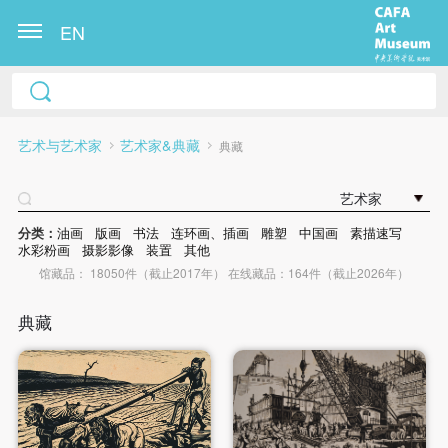
EN
艺术与艺术家
艺术家&典藏
典藏
艺术家
分类：
油画
版画
书法
连环画、插画
雕塑
中国画
素描速写
水彩粉画
摄影影像
装置
其他
馆藏品： 18050件（截止2017年） 在线藏品：164件（截止2026年）
典藏