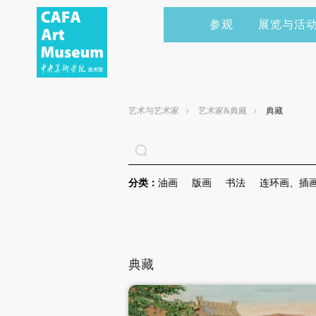
参观
展览与活
当前展览
艺术家&典藏
CAFAM 讲座
会员
展览预告
学术研究
CAFAM 课程
企业赞助
艺术与艺术家
艺术家&典藏
典藏
展览回顾
艺术出版
CAFAM 体验
捐赠
数字美术馆
志愿者
分类：
油画
版画
书法
连环画、插
资讯
合作伙伴
举办活动
典藏