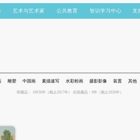
动
艺术与艺术家
公共教育
智识学习中心
支
画
雕塑
中国画
素描速写
水彩粉画
摄影影像
装置
其他
馆藏品： 18050件（截止2017年） 在线藏品：9件（截止2026年）