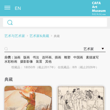
EN
艺术与艺术家
艺术家&典藏
典藏
艺术家
分类：
油画
版画
书法
连环画、插画
雕塑
中国画
素描速写
水彩粉画
摄影影像
装置
其他
馆藏品： 18050件（截止2017年） 在线藏品：8件（截止2026年）
典藏