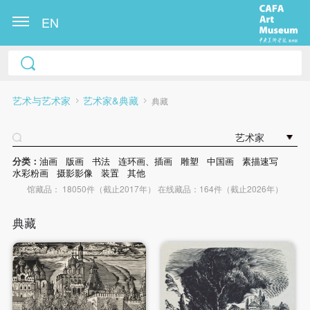
EN
艺术与艺术家
艺术家&典藏
典藏
艺术家
分类：
油画
版画
书法
连环画、插画
雕塑
中国画
素描速写
水彩粉画
摄影影像
装置
其他
馆藏品： 18050件（截止2017年） 在线藏品：164件（截止2026年）
典藏