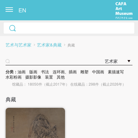
EN
艺术与艺术家
艺术家&典藏
典藏
艺术家
分类：
油画
版画
书法
连环画、插画
雕塑
中国画
素描速写
水彩粉画
摄影影像
装置
其他
馆藏品： 18050件（截止2017年） 在线藏品：298件（截止2026年）
典藏