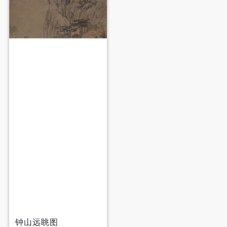
钟山远眺图