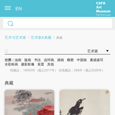
EN
艺术与艺术家
艺术家&典藏
典藏
艺术家
分类：
油画
版画
书法
连环画、插画
雕塑
中国画
素描速写
水彩粉画
摄影影像
装置
其他
馆藏品： 18050件（截止2017年） 在线藏品：298件（截止2026年）
典藏