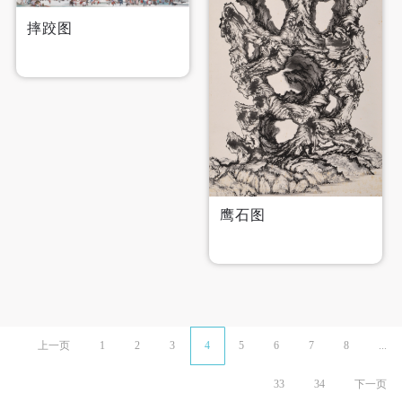
摔跤图
鹰石图
上一页
1
2
3
4
5
6
7
8
...
33
34
下一页