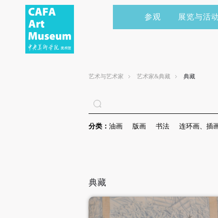
参观
展览与活
当前展览
艺术家&典藏
CAFAM 讲座
会员
展览预告
学术研究
CAFAM 课程
企业赞助
艺术与艺术家
艺术家&典藏
典藏
展览回顾
艺术出版
CAFAM 体验
捐赠
数字美术馆
志愿者
分类：
油画
版画
书法
连环画、插
资讯
合作伙伴
举办活动
典藏