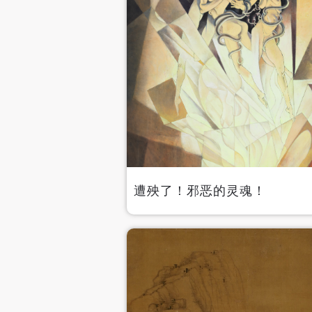
遭殃了！邪恶的灵魂！