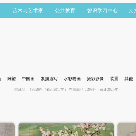
动
艺术与艺术家
公共教育
智识学习中心
支
画
雕塑
中国画
素描速写
水彩粉画
摄影影像
装置
其他
馆藏品： 18050件（截止2017年） 在线藏品：298件（截止2026年）