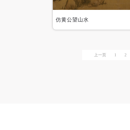
仿黄公望山水
上一页
1
2