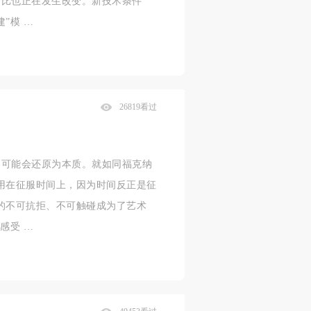
相比也正在发生改变。新技术条件
”模 …
26819看过
切可能会还原为本质。就如同福克纳
用在征服时间上，因为时间反正是征
的不可抗拒、不可触碰成为了艺术
感受 …