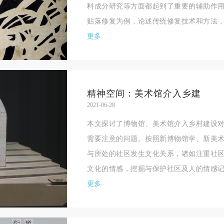
料成分研究等方面都起到了重要的辅助作
贴落修复为例，论述传统修复技术和方法，
更多
精神空间：美术馆介入乡建
2021-06-28
本文探讨了博物馆、美术馆介入乡村建设
需要注意的问题。按照新博物馆学、新美
快捷登录
帐号密码登录
与所处的社区发生文化关系，诸如注重社
文化的情感，挖掘与保护社区及人的情感记
更多
手机号码
发送验证码
手机号码将作为您的登录账号