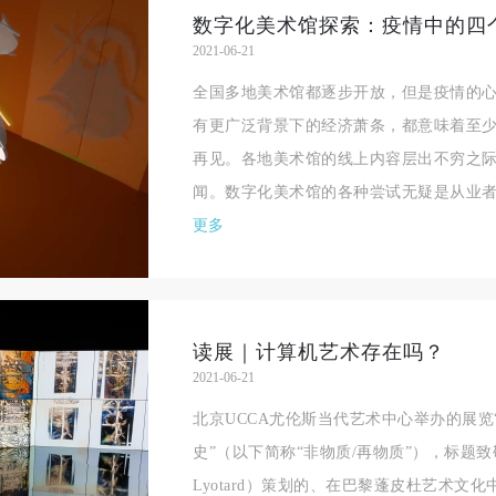
数字化美术馆探索：疫情中的四
2021-06-21
全国多地美术馆都逐步开放，但是疫情的
有更广泛背景下的经济萧条，都意味着至
再见。各地美术馆的线上内容层出不穷之
闻。数字化美术馆的各种尝试无疑是从业者
更多
读展｜计算机艺术存在吗？
2021-06-21
北京UCCA尤伦斯当代艺术中心举办的展览
史”（以下简称“非物质/再物质”），标题致敬了19
Lyotard）策划的、在巴黎蓬皮杜艺术文