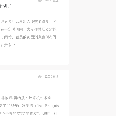
49453看过
个切片
心理后遗症以及出入境交通管制，还
少在一定时间内，大制作性展览难以
际，闭馆、裁员的负面消息也时有耳
在萧条中 …
22530看过
“非物质/再物质：计算机艺术简
85年由利奥塔（Jean-François
化中心举办的展览“非物质”。彼时，利