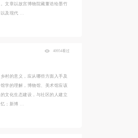
用。文章以故宫博物院藏董诰绘墨竹
以及现代 …
40954看过
对乡村的意义，应从哪些方面入手及
术馆学的理解，博物馆、美术馆应该
区的文化生态建设，与社区的人建立
忆；新博 …