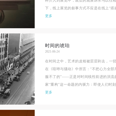
科介入到展览中，观众的观展诉求与以往
下，线上展览的叙事方式不应是在线上“搭建
更多
时间的琥珀
2021-06-24
在时间之中，艺术的皮相被层层剥去，一
在《喧哗与骚动》中所言：“不把心力全部
服不了的”——正是对时间线性前进的洪流
家“重构”这一命题的内驱力：即使人们时刻
更多