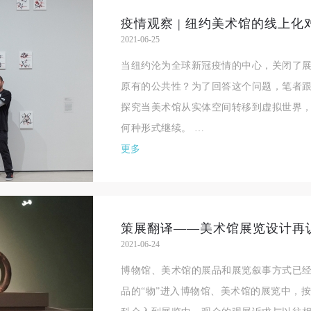
验证码
疫情观察 | 纽约美术馆的线上
2021-06-25
登录
当纽约沦为全球新冠疫情的中心，关闭了
原有的公共性？为了回答这个问题，笔者
可使用雅昌艺术网会员账户登录
探究当美术馆从实体空间转移到虚拟世界
何种形式继续。 …
更多
策展翻译——美术馆展览设计再
2021-06-24
博物馆、美术馆的展品和展览叙事方式已
品的“物”进入博物馆、美术馆的展览中，按