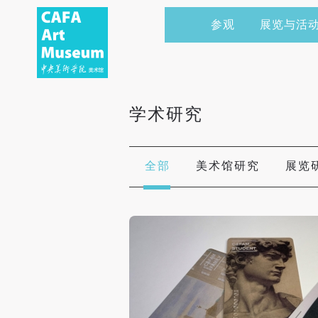
参观
展览与活
当前展览
艺术家&典藏
CAFAM 讲座
会员
展览预告
学术研究
CAFAM 课程
企业赞助
学术研究
展览回顾
艺术出版
CAFAM 体验
捐赠
数字美术馆
志愿者
全部
美术馆研究
展览
资讯
合作伙伴
举办活动