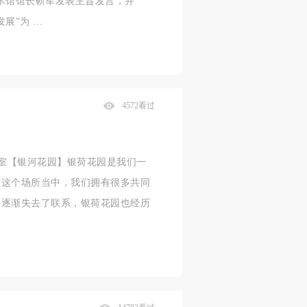
术馆馆长靳军发表主旨发言，并
展”为 …
4572看过
画工作室【银河花园】银荷花园是我们一
在这个场所当中，我们拥有很多共同
伴逐渐失去了联系，银荷花园也经历