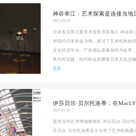
2025-05-10
日本东京国立新美术馆首席策展人 神谷幸
和纽约日本协会为例，探讨了艺术机构如
文化对话平台。广岛馆以原爆创伤为纽带
类共同议题；纽约协会则聚焦日美文化交融
更多
2025-05-10
里昂当代艺术博物馆馆长 伊莎贝尔·贝尔
莎贝尔·贝尔托洛蒂女士分享了艺术机构通