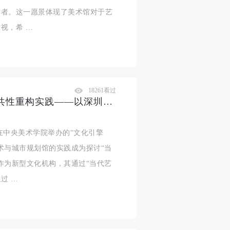
赏者。这一愿景体现了美术馆对于艺
视，希 …
18261看过
颜为昕：数据驱动下的美术馆公共性重构实践——以深圳市当代艺术与城市规划馆为例 | 2025CAFAM学术季
在中央美术学院举办的“文化引擎
术与城市规划馆的实践成为探讨“当
作为新型文化机构，其通过“当代艺
过 …