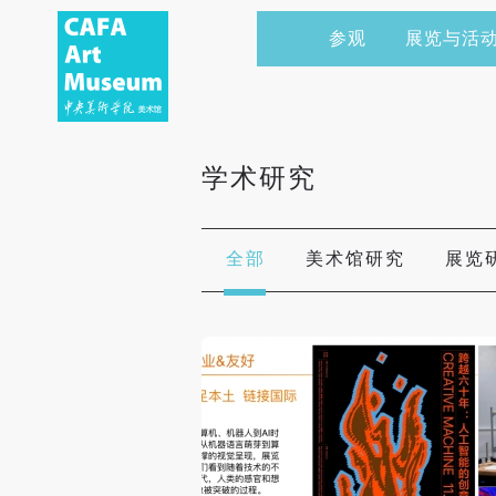
参观
展览与活
当前展览
艺术家&典藏
CAFAM 讲座
会员
展览预告
学术研究
CAFAM 课程
企业赞助
学术研究
展览回顾
艺术出版
CAFAM 体验
捐赠
数字美术馆
志愿者
全部
美术馆研究
展览
资讯
合作伙伴
举办活动