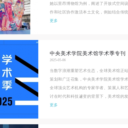
她以里昂博物馆为例，阐述了开放式空间
作和社区协作激活本土文化，例如结合传统
更多
中央美术学院美术馆学术季专刊
2025-05-06
当数字浪潮重塑艺术生态，全球美术馆正
策划和广泛召集，中央美术学院美术馆学
快捷登录
帐号密码登录
全球顶尖艺术机构的专家学者、策展人和
讨在时代和科技遽变的背景下，美术馆的发
更多
手机号码
发送验证码
手机号码将作为您的登录账号