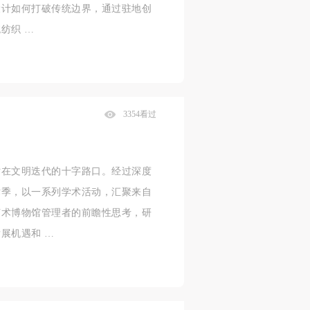
设计如何打破传统边界，通过驻地创
纺织 …
3354看过
站在文明迭代的十字路口。经过深度
术季，以一系列学术活动，汇聚来自
艺术博物馆管理者的前瞻性思考，研
展机遇和 …