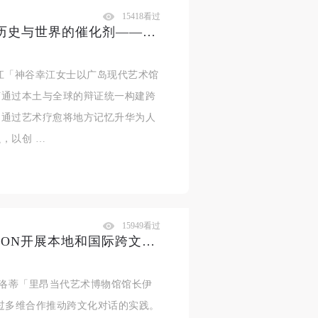
15418看过
神谷幸江：艺术探索是连接当地历史与世界的催化剂——广岛与纽约的案例研究 | 2025CAFAM学术季
江「神谷幸江女士以广岛现代艺术馆
何通过本土与全球的辩证统一构建跨
，通过艺术疗愈将地方记忆升华为人
，以创 …
15949看过
伊莎贝尔·贝尔托洛蒂：在MacLYON开展本地和国际跨文化合作 | 2025CAFAM学术季
托洛蒂「里昂当代艺术博物馆馆长伊
过多维合作推动跨文化对话的实践。