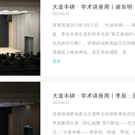
大道丰碑 · 学术讲座周丨谢东明
2023-04-23
讲座现场2023年3月21日，“大道丰碑—
俊、李化吉先生系列学术活动”第五讲由中
先生的学与教》。讲座由油画系副主任刘商
场都是人格的净化，是艺术的感悟，是 …
更多
大道丰碑 · 学术讲座周丨李辰
2023-04-23
讲座现场壁画系主任唐晖主持讲座李化吉
李辰教授主讲《初心如磐 笃行致远——忆李化
日，“大道丰碑——周令钊、钟涵、邓澍、