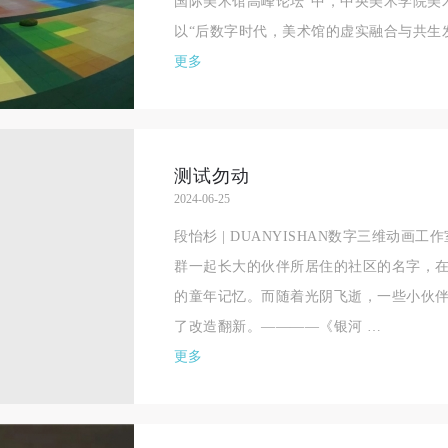
国际美术馆高峰论坛“中，中央美术学院美
以“后数字时代，美术馆的虚实融合与共生发
更多
测试勿动
2024-06-25
段怡杉 | DUANYISHAN数字三维动
群一起长大的伙伴所居住的社区的名字，
的童年记忆。而随着光阴飞逝，一些小伙
了改造翻新。————《银河 …
更多