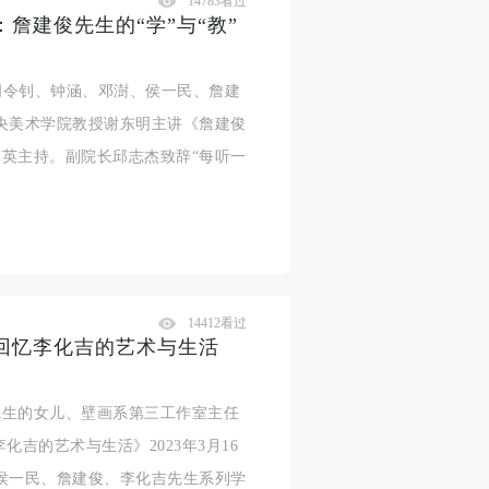
14783看过
：詹建俊先生的“学”与“教”
—周令钊、钟涵、邓澍、侯一民、詹建
央美术学院教授谢东明主讲《詹建俊
英主持。副院长邱志杰致辞“每听一
14412看过
：回忆李化吉的艺术与生活
先生的女儿、壁画系第三工作室主任
吉的艺术与生活》2023年3月16
侯一民、詹建俊、李化吉先生系列学