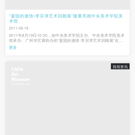
“凝固的激情•李宗津艺术回顾展”隆重亮相中央美术学院美
术馆
2011-08-19
2011年8月19日10:30，由中央美术学院主办、中央美术学院美术
馆承办、广州华艺廊协办的“凝固的激情·李宗津艺术回顾展”在中
央美术学院美术馆隆重开幕，大型画集《凝固的激情·李宗津
更多
1916-1977》同期举行首发式。本次展览由中央美术学院副院长
徐冰作学术指导，中山大学教授...
我馆资讯