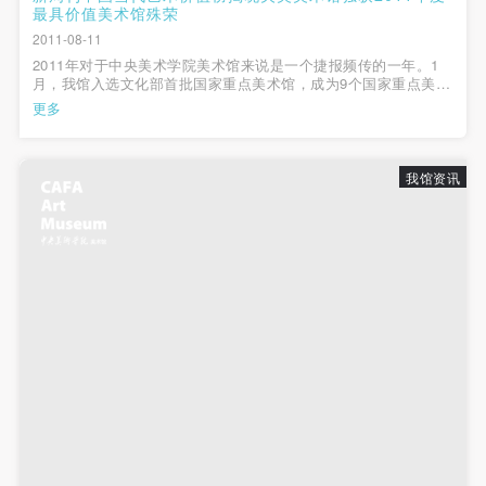
最具价值美术馆殊荣
2011-08-11
2011年对于中央美术学院美术馆来说是一个捷报频传的一年。1
月，我馆入选文化部首批国家重点美术馆，成为9个国家重点美术
馆中唯一一所高校美术馆。同月，由《新京报》策划报道的“最艺
更多
术2010”年刊中，中央美术学院美术馆入选北京十大艺术场馆。 7
月29日隆重揭晓的《新周...
我馆资讯