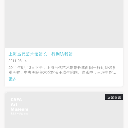
上海当代艺术馆馆长一行到访我馆
2011-08-14
2011年8月13日下午，上海当代艺术馆馆长李向阳一行到我馆参
观考察，中央美院美术馆馆长王璜生陪同。参观中，王璜生馆长
针对我馆的建筑展示空间和设备设施进行了全面的介绍，同时与
更多
李向阳馆长进行了深入的交流，期待在未来会有更好的合作。 袁
蕤/文图
我馆资讯