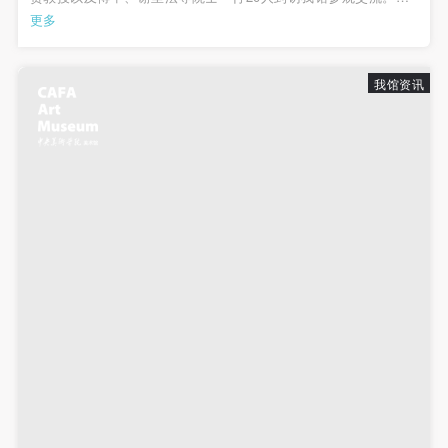
馆长唐斌接待到访的来宾并陪同参观了正在展出的“凝固的激情·李
更多
宗津艺术回顾展”和“原作100：收藏家靳宏伟藏20世纪西方摄影大
发送验证码
师作品展”。参观结束后，...
手机号码
手机号码将作为您的登录账号
我馆资讯
验证码
登录
可使用雅昌艺术网会员账户登录