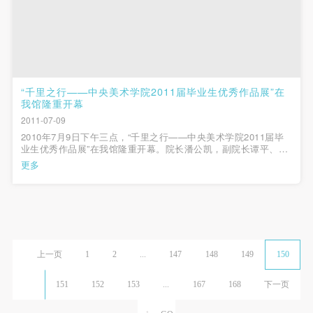
“千里之行——中央美术学院2011届毕业生优秀作品展”在
我馆隆重开幕
2011-07-09
2010年7月9日下午三点，“千里之行——中央美术学院2011届毕
业生优秀作品展”在我馆隆重开幕。院长潘公凯，副院长谭平、徐
冰，学术委员会副主任孙景波，中国画学院院长唐勇力、副院长
更多
李洋，造型学院院长苏新平、壁画系主任曹力、雕塑系副主任王
少军，造型学院基础部主任高天...
上一页
1
2
...
147
148
149
150
151
152
153
...
167
168
下一页