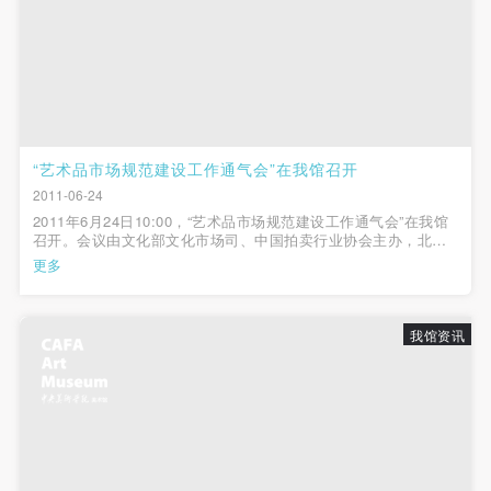
“艺术品市场规范建设工作通气会”在我馆召开
2011-06-24
2011年6月24日10:00，“艺术品市场规范建设工作通气会”在我馆
召开。会议由文化部文化市场司、中国拍卖行业协会主办，北京
市文化局、中央美术学院承办。与会政府官员、专家学者和业内
更多
人士就进一步推进艺术品市场规范建设展开了深入研讨。文化部
文化市场司副巡视员孙秋霞主...
我馆资讯