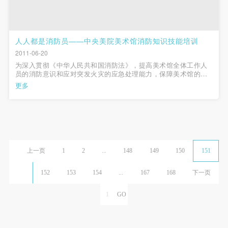
人人都是消防员——中央美院美术馆消防知识技能培训
2011-06-20
为深入贯彻《中华人民共和国消防法》，提高美术馆全体工作人
员的消防意识和应对突发火灾的应急处理能力，保障美术馆的消
防安全， 2011年6月20日，中央美术学院美术馆行政部组织了由
更多
全体馆员和在馆全体物业公司人员参加的消防知识培训。培训由
消防讲座与演练两部分组成，...
上一页
1
2
...
148
149
150
151
152
153
154
...
167
168
下一页