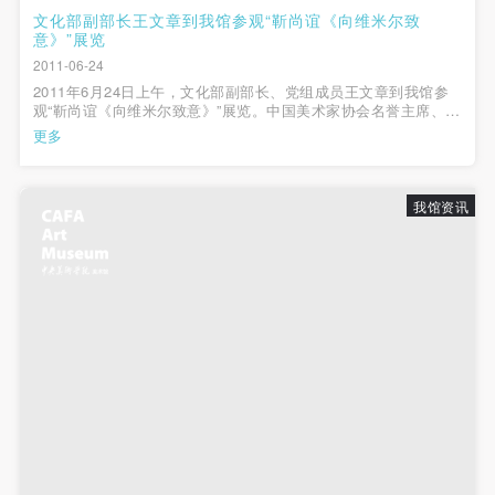
文化部副部长王文章到我馆参观“靳尚谊《向维米尔致
意》”展览
2011-06-24
2011年6月24日上午，文化部副部长、党组成员王文章到我馆参
观“靳尚谊《向维米尔致意》”展览。中国美术家协会名誉主席、中
央美术学院前院长靳尚谊先生，中央美术学院党委书记杨力，中
更多
央美术学院院长潘公凯，中央美术学院副院长徐冰，中央美术学
院美术馆馆长王璜生，学院...
我馆资讯