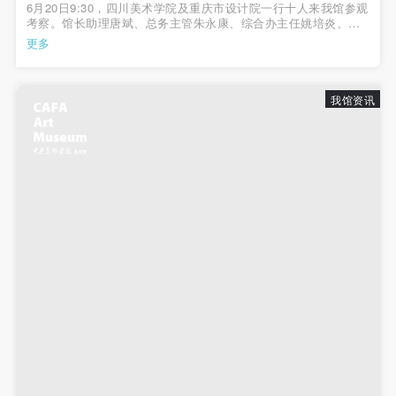
6月20日9:30，四川美术学院及重庆市设计院一行十人来我馆参观
考察。馆长助理唐斌、总务主管朱永康、综合办主任姚培炎、副
主任韩峰、纪监审顾宁老师接待来访嘉宾并陪同参观全馆。参观
更多
结束在我馆多功能会议室，大家就美术馆建筑建设、场馆设施设
备及消防安全情况进行了亲...
我馆资讯