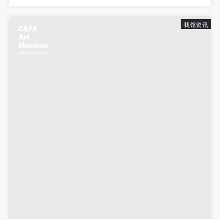
发送验证码
九夏铸九，1947年出生。获美国柏克...
手机号码
手机号码将作为您的登录账号
我馆资讯
验证码
登录
可使用雅昌艺术网会员账户登录