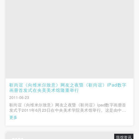
靳尚谊《向维米尔致意》网友之夜暨《靳尚谊》iPad数字
画册首发式在央美美术馆隆重举行
2011-06-23
靳尚谊《向维米尔致意》网友之夜暨《靳尚谊》ipad数字画册首
发式于2011年6月23日在中央美术学院美术馆举行。这是由中央
美术学院主办，雅昌企业（集团）有限公司、北京国子监油画艺
更多
术馆有限公司协办举行的靳尚谊《向维米尔致意》文化活动中的
第五项活动。 人文学院副院...
我馆资讯