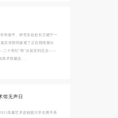
部部长韦俊平、研究生处处长王晓宁一
访嘉宾并陪同参观了正在我馆展出
—二十世纪”和“从延安到北京——
美术馆建设、...
美术馆无声日
2011高雅艺术进校园大学生携手系