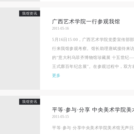
我馆资讯
广西艺术学院一行参观我馆
2011-05-16
5月16日15:00，广西艺术学院党委宣传
行来我馆参观考察。馆长助理唐斌接待来
的“意大利乌菲齐博物馆珍藏展 十五世纪—
王式廓百年纪念展”。在参观过程中，双方就
更多
我馆资讯
平等·参与·分享 中央美术学院
2011-05-15
快捷登录
帐号密码登录
平等·参与·分享中央美术学院美术馆无声日
中央美术学院美术馆出版授权协议书
中央美术学院美术馆出版授权协议书
中央美术学院美术馆出版授权协议书