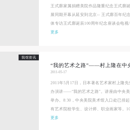
王式廓家属捐赠美院作品隆重纪念王式廓诞辰
展同期开幕从延安到北京-- 王式廓百年纪
体专访王式廓诞辰100周年纪念座谈会电视/广
更多
我馆资讯
“我的艺术之路”——村上隆在中
2011-05-17
2011年5月17日，日本著名艺术家村上
办演讲——“我的艺术之路”。讲座由中央
举办。8:30，中央美院美术馆入口处已排
有艺术院校学生、设计师、职业画家等。10:0
更多