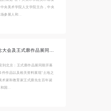
济
济
济
和中央美术学院人文学院主办，中央
参展人和...
进
进
进
施
施
施
隆重纪念王式廓诞辰100周年 纪念大会及王式廓作品展同期开幕
活
活
活
延安到北京：王式廓作品展同期开幕
0多件作品以及相关资料展现“土地之
美术家和教育家王式廓先生百年诞
人
人
人
国...
）>
）>
）>
致
致
致