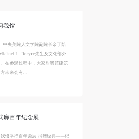
问我馆
生、中央美院人文学院副院长余丁陪
ael L. Rocyce先生及文化部外
览。在参观过程中，大家对我馆建筑
未来会有...
王式廓百年纪念展
我馆举行百年诞辰 捐赠经典——记