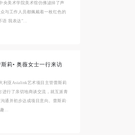
天的中央美术学院美术馆仿佛滤掉了声
人
人
人
观众与工作人员都佩戴着一枚红色的
活
活
活
 我表达”...
作
作
作
网
网
网
央
央
央
案
案
案
”规
”规
”规
管蕾斯莉• 奥薇女士一行来访
利亚Asialink艺术项目主管蕾斯莉
访。双方进行了亲切地商谈交流，就互派青
风
风
风
沟通并初步达成项目意向。蕾斯莉·
...
德
德
德
的
的
的