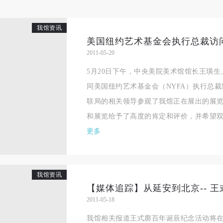
我馆资讯
美国纽约艺术基金会执行总裁访
2011-05-20
5月20日下午，中央美院美术馆馆长王璜
同美国纽约艺术基金会（NYFA）执行总裁Mich
联局的相关领导参观了我馆正在展出的展
和展览给予了高度的肯定和评价，并希望双方
更多
我馆资讯
【媒体追踪】从延安到北京-- 
2011-05-18
我馆相关报道王式廓百年诞辰纪念活动将在