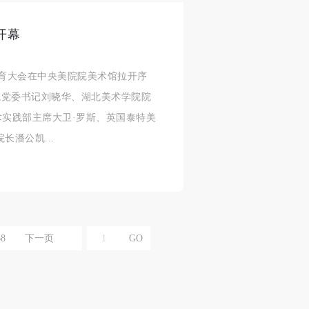
开幕
合本
合本
合本
术教育大会在中央美院院美术馆拉开序
现代
现代
现代
院党委书记刘晓华、湖北美术学院院
、
、
、
术实践部主席大卫·罗斯、英国泰特美
长潘公凯...
个
个
个
以
以
以
68
下一页
学院
学院
学院
一
一
一