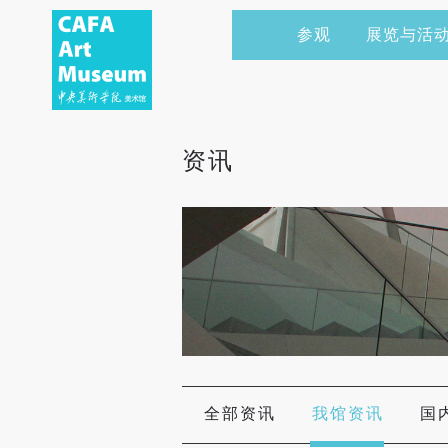
参观
展览与活
当前展览
艺术家&典藏
CAFAM 讲座
会员
展览预告
学术研究
CAFAM 课程
企业赞助
资讯
展览回顾
艺术出版
CAFAM 体验
捐赠
数字美术馆
志愿者
资讯
合作伙伴
举办活动
全部资讯
我馆资讯
国