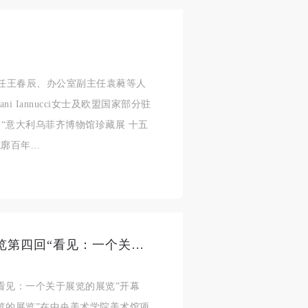
主任王春辰、办公室副主任袁蕤等人
ni Iannucci女士及欧盟国家部分驻
身
身
身
“意大利乌菲齐博物馆珍藏展 十五
承
承
承
百年...
主
主
主
参
参
参
及
及
及
中央美术学院美术馆项目空间展览第四回“看见：一个关于展览的展览”开幕
美
美
美
任
任
任
看见：一个关于展览的展览”开幕
据
据
据
关于展览的展览”在中央美术学院美术馆项