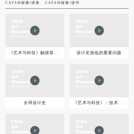
CAFAM探索•讲座
CAFAM探索•读书
《艺术与科技》触摸算法：溯源数字媒介的物质性
设计史面临的重要问题
快捷登录
帐号密码登录
发送验证码
手机号码
全球设计史
《艺术与科技》：技术美学
手机号码将作为您的登录账号
验证码