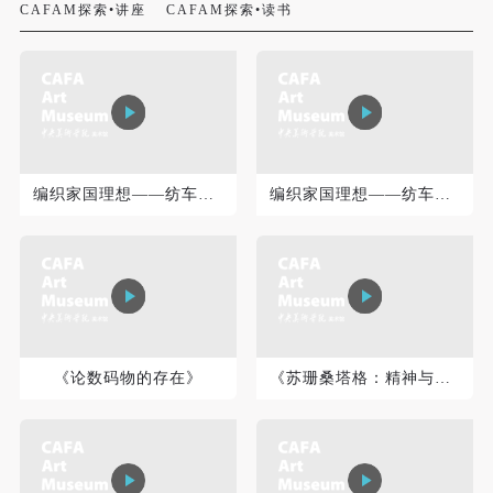
CAFAM探索•讲座
CAFAM探索•读书
编织家国理想——纺车图 上
编织家国理想——纺车图 下
快捷登录
帐号密码登录
发送验证码
手机号码
《论数码物的存在》
《苏珊桑塔格：精神与魅力》上集
手机号码将作为您的登录账号
验证码