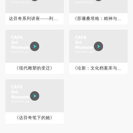
登录
达芬奇系列讲座——列奥纳多·达·芬奇：解刨学、艺术和美学
《苏珊桑塔格：精神与魅力》下集
可使用雅昌艺术网会员账户登录
《现代雕塑的变迁》
《论新：文化档案库与世俗世界之间的价值转换》
《达芬奇笔下的她》