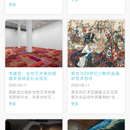
之力有限，其经传接非人，
大致与本雅明所说的“机械复
更多
以至兵火丧乱，霉烂蠹蚀，
制时代”重合，这是一个艺术
豪夺计赚，种种恶劫，百不
复制品被大规模生产的时
传一。于百一之中，装潢非
代。对于艺术品的复制，以
人，随手损弃，良可痛惋。
及复制本身所衍生出的新的
故装潢优劣，实名迹存亡系
艺术媒介（如照片、海
焉。窃谓装潢者，书画之司
报），不仅改变了“美术”的范
快捷登录
帐号密码登录
命也。 …
畴，也使 …
发送验证码
手机号码
手机号码将作为您的登录账号
李建群：女性艺术家的困
黄胄与20世纪少数民族题
难本身就是社会现实
材美术创作
2020-06-11
2020-06-11
验证码
我参加过很多女性艺术的展
黄胄的艺术启蒙建立在五四
览和研讨会，许多女性艺术
新文化运动中所建构的“走向
登录
家在发言时，都希望不要提
生活”观念之上。20世纪五六
更多
更多
自己是女艺术家，希望自己
十年代，他开创了“在生活中
首先是一个艺术家，然后才
起草稿”的人物画新范式，
可使用雅昌艺术网会员账户登录
是女艺术家。但我们要知
以“写生——速写——创作”的
道，性别一定会影响她的创
范式，闯出了一条新时代人
作。跟美国女性主义者相
物画的独特道路。20世纪80