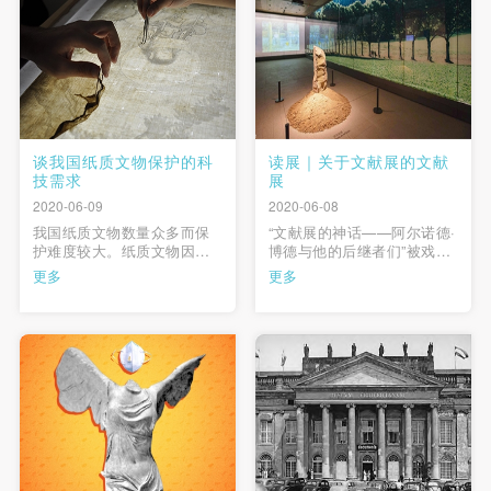
比，中国女性艺术家缺少一
年代，黄胄以边疆少数民族
种勇气和一如既往的精神。
地区作为“创作基地 …
…
谈我国纸质文物保护的科
读展｜关于文献展的文献
技需求
展
2020-06-09
2020-06-08
我国纸质文物数量众多而保
“文献展的神话——阿尔诺德·
护难度较大。纸质文物因其
博德与他的后继者们”被戏称
特殊的本体材料、性能，病
为“关于文献展的文献展”。展
更多
更多
害原因多样、易于损毁，特
览选在第十四届卡塞尔文献
别是民国纸质文物损坏现象
展开展前的一个多月开幕，
严重。纸质文物保护需要建
是作为预热的一个极为合适
立完善的文物数据库和检测
的时间点。 …
体系，以现代科学方法展开
劣化机理研究，结合不同地
区气候条件，以本国传统产
纸技术、修 …