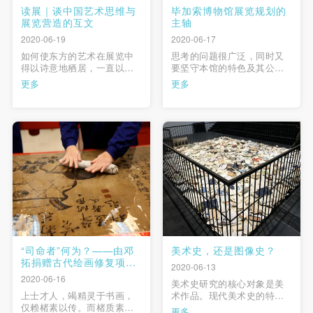
读展｜谈中国艺术思维与
毕加索博物馆展览规划的
展览营造的互文
主轴
2020-06-19
2020-06-17
如何使东方的艺术在展览中
思考的问题很广泛，同时又
得以诗意地栖居，一直以来
要坚守本馆的特色及其公共
是我们思考的问题。从另一
服务使命：如何宣传丰富多
更多
更多
个方面讲，当大家开始对白
样的馆藏？如何与所有类型
盒子的展厅产生疲劳与再思
公众对话，无论法国还是外
考的时候，如何让东方的思
国公众，远道而来的还是邻
维与诸多当代艺术探索的成
近的公众，常客还是稀客？
果服务于今天的展览，恐怕
如何激发参观者对20世纪最
又是一个问题。 …
著名的画家的好奇心？最
后，如何在一个始终在演变
中的社会始 …
“司命者”何为？——由邓
美术史，还是图像史？
拓捐赠古代绘画修复项目
2020-06-13
展开的思考
2020-06-16
美术史研究的核心对象是美
上士才人，竭精灵于书画，
术作品。现代美术史的特殊
仅赖楮素以传。而楮质素丝
之处在于，它所涵盖的时段
更多