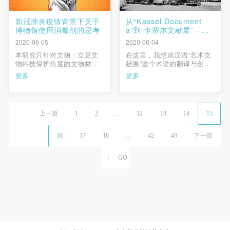
新冠肺炎疫情背景下关于
从“Kassel Document
博物馆使用消毒剂的思考
a”到“卡塞尔文献展”——
在误读与误译下生成的新
2020-06-05
2020-06-04
艺术观念
本研究只针对文物：立足文
在这里，我想就汉语“艺术文
物科技保护角度的文物材质
献展”这个术语的翻译与创造
分类法；根据有效成分分类
性诠释现象谈一些想法，从
更多
更多
的消毒剂种类及其有损文物
西方源典文献、语源学与翻
的显著化学特性；消毒剂对
译研究的角度为当代中国美
文物损害的机理及其后果三
术界提供一些参考。 …
个方面与同行交流。 …
上一页
1
2
...
12
13
14
15
16
17
18
...
42
43
下一页