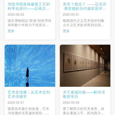
传统书画装裱修复工艺的
美学？观念？ ——迈克尔
科学化探讨——以南京博
·弗雷德的当代摄影批评及
物院为例
其问题
2020-06-02
2020-05-31
南京博物院以“苏裱”的有序传
晚期现代主义艺术批评到极
承和数十年致力于纸质文物
少主义艺术批评再到法国现
保护研究为基础，在综合运
代主义绘画前史的研究，弗
更多
更多
用传统装裱工艺和现代科技
雷德在不同的研究阶段始终
手段上已逐步形成较为系统
以现代主义的媒介独特性理
和全面的研究体系。在传统
论为基点，以此坚守他的现
书画装裱修复中加入可行的
代主义价值观。面对２０世
科学手段，利于书画文物的
纪７０年代末８０年代初出
长期保存，其研究成果也可
现的大尺幅且挂在墙上的当
以为国内外书画装裱修复及
代摄影作品，弗雷德再次沿
其科学 …
用了自己的 …
艺术是传播：从艺术史到
关于素描问题——靳尚谊
艺术传播学
教授专访
2020-05-31
2020-05-29
随着技术媒介的发展，艺术
要了解西方的艺术体系，就
与传播的关系越发密切。媒
要从素描入手。因为西方体