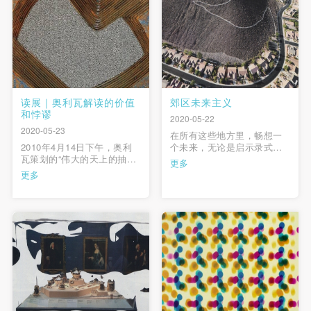
读展｜奥利瓦解读的价值
郊区未来主义
和悖谬
2020-05-22
2020-05-23
在所有这些地方里，畅想一
​2010年4月14日下午，奥利
个未来，无论是启示录式的
瓦策划的“伟大的天上的抽
或乌托邦式的，可以冒着风
更多
象：21世纪的中国艺术” 展览
险从危机中撤退。刚刚萌生
更多
（见“艺术国际”网站）开幕。
的关于不可避免的灾难的叙
进入现场，可以看出，奥利
述或技术解决方案的远景可
瓦这次展览更大意义上是一
以免除当今的部分责任。郊
个中国抽象艺术的“抽样”展。
区的白面包讽刺图景也预示
…
了永久性停滞。然而，在平
庸与崇高之间的某处，必存
在着一个引 …