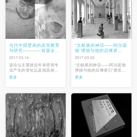
性”是一项迎接这种时 …
译. …
当代中国壁画的高等教育
“文献展的神话——阿尔诺
与研究————首届全国
德·博德与他的后继者
高校壁画专业主任论坛在
们”展览学术讲座
2017-03-14
2017-03-02
中央美术学院举办
该论坛主要就近年来壁画专
“文献展的神话——阿尔诺德·
业产生的变化以及就高校壁
博德与他的后继者们”展览学
画专业的教育的过去、当下
术讲座于2017年3月2日晚在
更多
更多
与未来的发展等方面做出探
中央美术学院美术馆学术报
讨。 …
告厅举行。作为首次专门为
中国观众策划、讲述卡塞尔
文献展60余年发展历史展览
的学术延伸，本次讲座特别
邀请卡塞尔文献展创始人阿
尔诺德·博德前助理海 …