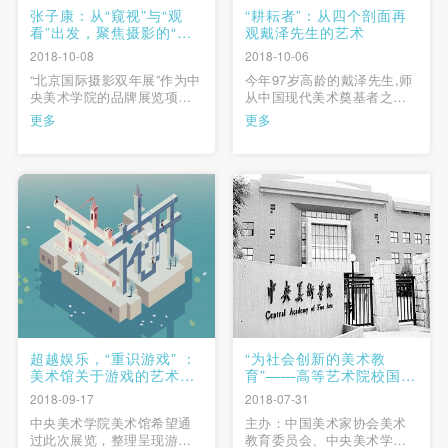
张子康：从“窥视”与“观
“耕耘者”：从四个剖面再
看”出发，聚焦摄影的“私
观戴泽先生的艺术
密性”与“公共性”
2018-10-08
2018-10-06
“北京国际摄影双年展”作为中
今年97岁高龄的戴泽先生,师
央美术学院的品牌展览项
从中国现代美术奠基者之一
目，已经成功的举办过两
徐悲鸿先生，并受教于众多
更多
更多
届。前两届“灵光与后灵
名师大家，是中国第二代油
光”和“陌生的亚洲”分别从摄
画家中的代表人物。数十年
影的本质和摄影承载的政治
的创作经历和北平艺专、中
性出发，围绕当下摄影的议
央美术学院的执教经历，使
题与发展脉络，研究、筛选
他成为中国现代美术发展的
并展出最有代表性的国际摄
亲历者和见证者。 …
影作品，在推出后得到了广
泛关注。 …
超越娱乐，“重识游戏” ：
“为社会创新的美术教
美术馆关于游戏的艺术探
育”——高等艺术院校国际
索和赋能
校长论坛
2018-09-17
2018-07-31
中央美术学院美术馆希望通
主办：中国美术家协会美术
过此次展览，整理呈现游戏
教育委员会、中央美术学院