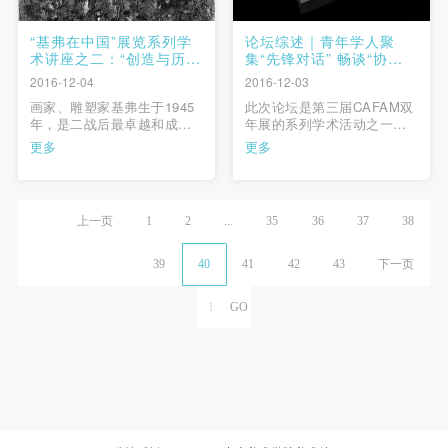
“基弗在中国”展览系列学
论坛综述｜青年学人聚
术讲座之二：“创造与历
集“先锋对话” 畅谈“协
史”|讲座综述
商”议题
2016-12-04
2016-12-03
画家、雕塑家基弗生于1945
此次论坛是第三届CAFAM双
年，是二战后最卓越和成功
年展的系列学术活动之一。
的德国艺术家。他的摄影和
论坛邀请了美术学、社会
更多
更多
行为艺术“占领”系列作品最初
学、历史学、政治学等领域
遭到禁止，但是他的事业正
的13位学生和学者，就美术
发端于此。基弗的艺术到底
馆权力、公共空间及社会协
与德国文化，与（第三帝国
商三个方面进行讨论。 …
上一页
1
2
...
35
36
37
38
的）德国梦有何密切关联？
他的艺术观念的要义何在？
为什么他作为画家所倾注的
39
40
41
42
43
下一页
具 …