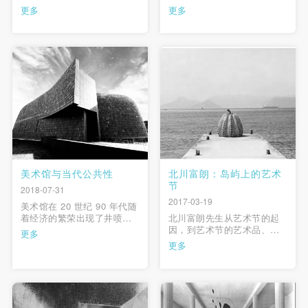
艺术的文化议题，引导这一
时间：2015 年 6 月 12 日
更多
更多
新生的艺术样态在艺术的学
-13 日 地点：中央美术学院
术系统中得到更多关注和讨
美术馆学术报告厅 主持人：
论，探讨今时今日游戏对视
苏新平（中央美术学院副院
觉艺术及其他领域的深层影
长） 参会人：尼古拉斯·伯瑞
响。同时希望公众在参观与
奥德（原巴黎国立高等美术
体验展览的时候，注重那些
学院院长）、韦尔申（鲁 …
快捷登录
帐号密码登录
以游戏手段介入教育、医
疗、社会实践 …
发送验证码
手机号码
手机号码将作为您的登录账号
美术馆与当代公共性
北川富朗：岛屿上的艺术
节
2018-07-31
2017-03-19
美术馆在 20 世纪 90 年代随
验证码
着经济的繁荣出现了井喷式
北川富朗先生从艺术节的起
发展，它们被看作是新的公
因，到艺术节的艺术品、建
更多
登录
民活动中心，对它的功能的
筑，为听众展现了一个艺术
更多
解释和定位出现了新的讨
如何带动地区发展振兴的美
论，一方面美术馆比以往更
丽故事。讲座主持人为中央
可使用雅昌艺术网会员账户登录
加受欢迎和更加流行，另一
美术学院实验艺术学院邬建
方面又比以前饱受批评和争
安教授，中国社科院日本研
议。1“美术馆与当代公共
究所研究员赵刚先生担任翻