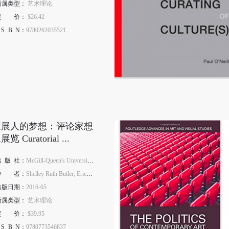
所属类型：
艺术理论
登录
定
价
：
$26.42
S
B
N
：
9780262035521
可使用雅昌艺术网会员账户登录
策展人的梦想：评论家想
展览 Curatorial ...
出
版
社：
McGill-Queen's University Press
作
者
：
Shelley Ruth Butler; Erica Lehrer
出版日期：
2016-05
所属类型：
艺术理论
定
价
：
$39.95
S
B
N
：
9780773546837