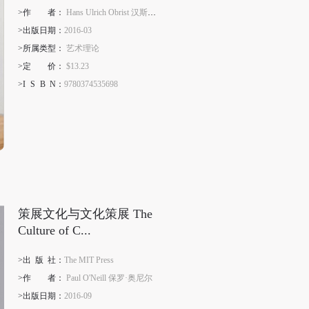
>作
者
：
Hans Ulrich Obrist 汉斯·乌尔里希·奥布里斯特
>出版日期：
2016-03
>所属类型：
艺术理论
>定
价
：
$13.23
>I
S
B
N
：
9780374535698
策展文化与文化策展 The
Culture of C...
>出
版
社：
The MIT Press
>作
者
：
Paul O'Neill 保罗·奥尼尔
>出版日期：
2016-09