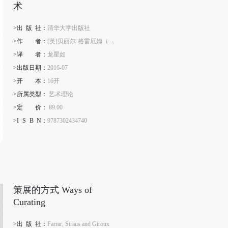
术
>出
版
社：
清华大学出版社
>作
者
：
[英]贝丽尔·格雷厄姆（Beryl Graham）、萨拉·库克（Sarah Cook)
>译
者
：
龙星如
>出版日期：
2016-07
>开
本
：
16开
>所属类型：
艺术理论
>定
价
：
89.00
>I
S
B
N
：
9787302434740
策展的方式 Ways of
Curating
>出
版
社：
Farrar, Straus and Giroux