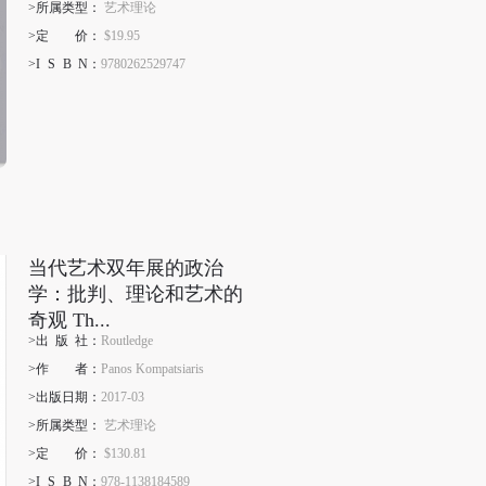
>所属类型：
艺术理论
>定
价
：
$19.95
>I
S
B
N
：
9780262529747
当代艺术双年展的政治
学：批判、理论和艺术的
奇观 Th...
>出
版
社：
Routledge
>作
者
：
Panos Kompatsiaris
>出版日期：
2017-03
>所属类型：
艺术理论
>定
价
：
$130.81
>I
S
B
N
：
978-1138184589