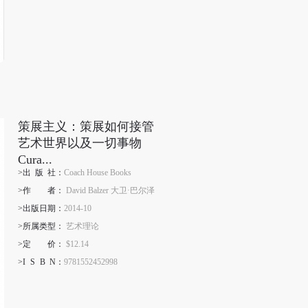
策展主义：策展如何接管
艺术世界以及一切事物
Cura...
>出
版
社：
Coach House Books
>作
者
：
David Balzer 大卫·巴尔泽
>出版日期：
2014-10
>所属类型：
艺术理论
>定
价
：
$12.14
>I
S
B
N
：
9781552452998