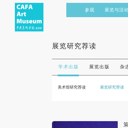
参观
展览与活
当前展览
艺术家&典藏
CAFAM 讲座
会员
展览预告
学术研究
CAFAM 课程
企业赞助
展览研究荐读
展览回顾
艺术出版
CAFAM 体验
捐赠
数字美术馆
志愿者
学术出版
展览出版
杂
资讯
合作伙伴
美术馆研究荐读
展览研究荐读
举办活动