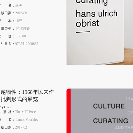
作
者
：
巫鸿
出版日期：
2016-06
开
本
：
16开
所属类型：
艺术理论
定
价
：
138.00
S
B
N
：
9787512208667
快捷登录
帐号密码登录
手机号码
发送验证码
越物性：1968年以来作
为批判形式的展览
手机号码将作为您的登录账号
yo...
出
版
社：
The MIT Press
验证码
作
者
：
James Voorhies
出版日期：
2017-02