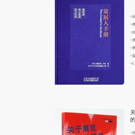
>
>
>
>
>
>
>I
>