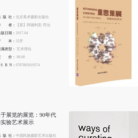
出
版
社：
北京美术摄影出版社
作
者
：
【英】阿德利安·乔治
出版日期：
2017-04
开
本
：
32开
所属类型：
艺术理论
定
价
：
98.00
S
B
N
：
9787805019574
关于展览的展览：90年代
的实验艺术展示
出
版
社：
中国民族摄影艺术出版社