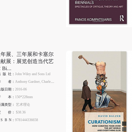
双年展、三年展和卡塞尔
文献展：展览创造当代艺
Bi...
出
版
社：
John Wiley and Sons Ltd
作
者
：
Anthony Gardner, Charles Rick Green
出版日期：
2016-06
开
本
：
150*228mm
所属类型：
艺术理论
定
价
：
$38.36
S
B
N
：
9781444336658