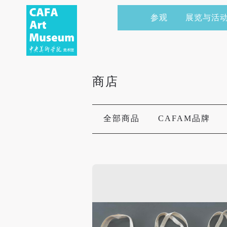
参观
展览与活
当前展览
艺术家&典藏
CAFAM 讲座
会员
展览预告
学术研究
CAFAM 课程
企业赞助
商店
展览回顾
艺术出版
CAFAM 体验
捐赠
数字美术馆
志愿者
全部商品
CAFAM品牌
资讯
合作伙伴
举办活动