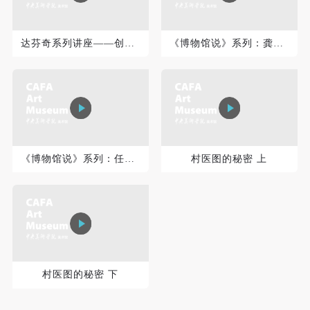
登录
达芬奇系列讲座——创新者达芬奇：文艺复兴时期科技的象征
《博物馆说》系列：龚贤《天半峨眉图》
可使用雅昌艺术网会员账户登录
《博物馆说》系列：任伯年《横云山民行乞图》
村医图的秘密 上
村医图的秘密 下