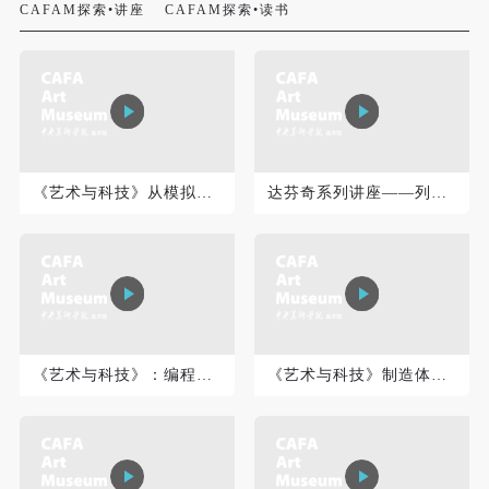
CAFAM探索•讲座
CAFAM探索•读书
《艺术与科技》从模拟到数字：关于数据可视化的艺术实践
达芬奇系列讲座——列奥纳多·达·芬奇：医学、解刨学、艺术和...
快捷登录
帐号密码登录
发送验证码
手机号码
《艺术与科技》：编程艺术小史
《艺术与科技》制造体验：机器人艺术中的具身化
手机号码将作为您的登录账号
验证码