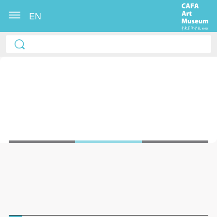
EN
《CAFAM探索•展览》：展示多视角看展览，发现展览的奥
《CAFAM探索•讲座》：精彩呈现古今中外艺术史研究、艺术
秘，引发艺术的思考和反思，激发创新艺术的灵感。
与科技、前沿思想理论、人文学科、设计与创意等多领域主
题。