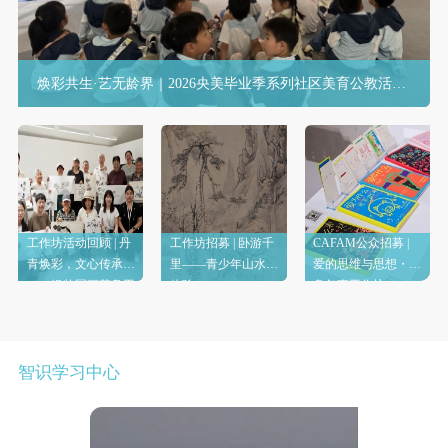
手机号码
手机号码将作为您的登录账号
焕彩共生·艺无龄界｜2026央美毕业季系列社区美育公教活动圆满收官
验证码
登录
可使用雅昌艺术网会员账户登录
工作坊活动回顾 | 丹
工作坊招募 | 卧游千
CAFAM公众招募 |
青焕彩，文心传承
里——青少年山水画
爱的思维与思想・沙
——银龄国画花鸟工
体验
盘叙事工作坊
作坊
智识学习中心